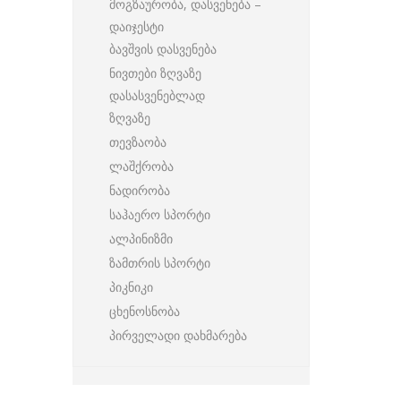
მოგზაურობა, დასვენება –
დაიჯესტი
ბავშვის დასვენება
ნივთები ზღვაზე
დასასვენებლად
ზღვაზე
თევზაობა
ლაშქრობა
ნადირობა
საჰაერო სპორტი
ალპინიზმი
ზამთრის სპორტი
პიკნიკი
ცხენოსნობა
პირველადი დახმარება