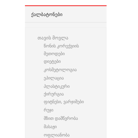
ᲥᲐᲚᲑᲐᲢᲝᲜᲔᲑᲘ
თავის მოვლა
წონის კორექვიის
მეთოდები
დიეტები
კოსმეტოლოგია
ეპილაცია
პლასტიკური
ქირურგია
ფიტნესი, ვარჯიშები
რუჯი
მზით დამწვრობა
მასაჟი
ოფლიანობა