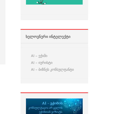
ᲮᲔᲚᲝᲕᲜᲣᲠᲘ ᲘᲜᲢᲔᲚᲔᲥᲢᲘ
AI – ექიმი
AI – იურისტი
AI – ბიზნეს კონსულტანტი