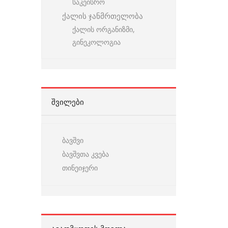
საკეისრო
ქალის ჯანმრთელობა
ქალის ორგანიზმი,
გინეკოლოგია
ᲨᲕᲘᲚᲔᲑᲘ
ბავშვი
ბავშვთა კვება
თინეიჯერი