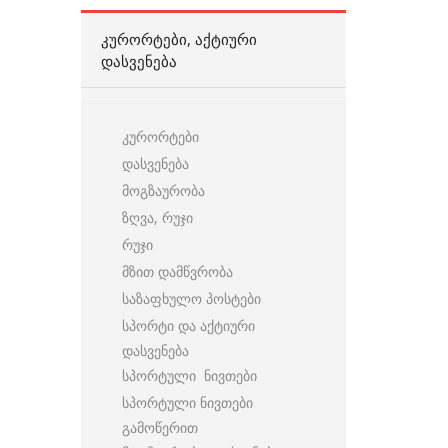
ᲙᲣᲠᲝᲠᲢᲔᲑᲘ, ᲐᲥᲢᲘᲣᲠᲘ
ᲓᲐᲡᲕᲔᲜᲔᲑᲐ
კურორტები
დასვენება
მოგზაურობა
ზღვა, რუჯი
რუჯი
მზით დამწვრობა
საზაფხულო პოსტები
სპორტი და აქტიური
დასვენება
სპორტული ნივთები
სპორტული ნივთები
გამოწერით