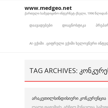
Skip
www.medgeo.net
to
ქართული სამედიცინო ინტერნეტ-ქსელი, 1996 წლიდან
content
დაავადებები
დიაგნოსტიკა
პრეპა
AI-ექიმი . ციფრული ექიმი ხელოვნური ინტ
TAG ARCHIVES: ᲙᲝᲜᲙᲣᲠᲔ
ᲐᲠᲐᲙᲔᲗᲘᲚᲡᲘᲜᲓᲘᲡᲘᲔᲠᲘ ᲙᲝᲜᲙᲣᲠᲔᲜᲪᲘᲐ
ლალი დათეშიძე, არჩილ შენგელია. სამედ