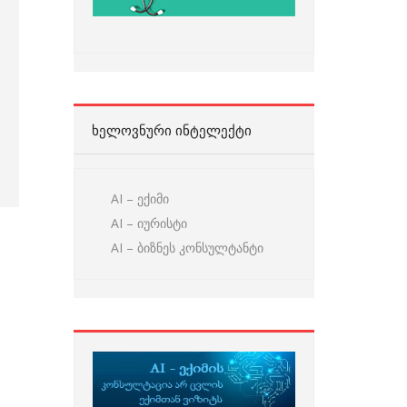
ᲮᲔᲚᲝᲕᲜᲣᲠᲘ ᲘᲜᲢᲔᲚᲔᲥᲢᲘ
AI – ექიმი
AI – იურისტი
AI – ბიზნეს კონსულტანტი