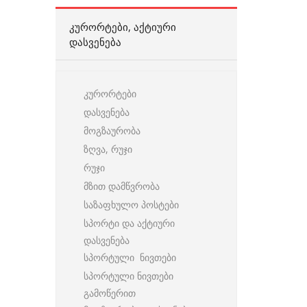
ᲙᲣᲠᲝᲠᲢᲔᲑᲘ, ᲐᲥᲢᲘᲣᲠᲘ
ᲓᲐᲡᲕᲔᲜᲔᲑᲐ
კურორტები
დასვენება
მოგზაურობა
ზღვა, რუჯი
რუჯი
მზით დამწვრობა
საზაფხულო პოსტები
სპორტი და აქტიური
დასვენება
სპორტული ნივთები
სპორტული ნივთები
გამოწერით