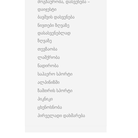
მოგზაურობა, დასვენება –
დაიჯესტი
ბავშვის დასვენება
ნივთები ზღვაზე
დასასვენებლად
ზღვაზე
თევზაობა
ლაშქრობა
ნადირობა
საჰაერო სპორტი
ალპინიზმი
ზამთრის სპორტი
პიკნიკი
ცხენოსნობა
პირველადი დახმარება