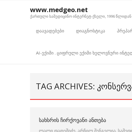
Skip
www.medgeo.net
to
ქართული სამედიცინო ინტერნეტ-ქსელი, 1996 წლიდან
content
დაავადებები
დიაგნოსტიკა
პრეპა
AI-ექიმი . ციფრული ექიმი ხელოვნური ინტ
TAG ARCHIVES: ᲙᲝᲜᲡᲔᲠ
ᲡᲐᲮᲡᲠᲘᲡ ᲩᲘᲠᲥᲝᲕᲐᲜᲘ ᲐᲜᲗᲔᲑᲐ
ლალი დათეშიძე, არჩილ შენგელია. სამედ