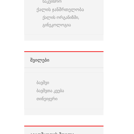
საკეისრო
ქალის ჯანმრთელობა
ქალის ორგანიზმი,
გინეკოლოგია
ᲨᲕᲘᲚᲔᲑᲘ
ბავშვი
ბავშვთა კვება
თინეიჯერი