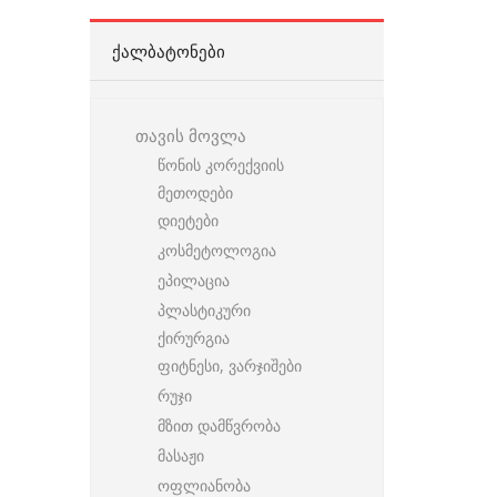
ᲥᲐᲚᲑᲐᲢᲝᲜᲔᲑᲘ
თავის მოვლა
წონის კორექვიის
მეთოდები
დიეტები
კოსმეტოლოგია
ეპილაცია
პლასტიკური
ქირურგია
ფიტნესი, ვარჯიშები
რუჯი
მზით დამწვრობა
მასაჟი
ოფლიანობა