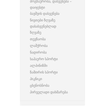
მოგზაურობა, დასვენება –
დაიჯესტი
ბავშვის დასვენება
ნივთები ზღვაზე
დასასვენებლად
ზღვაზე
თევზაობა
ლაშქრობა
ნადირობა
საჰაერო სპორტი
ალპინიზმი
ზამთრის სპორტი
პიკნიკი
ცხენოსნობა
პირველადი დახმარება