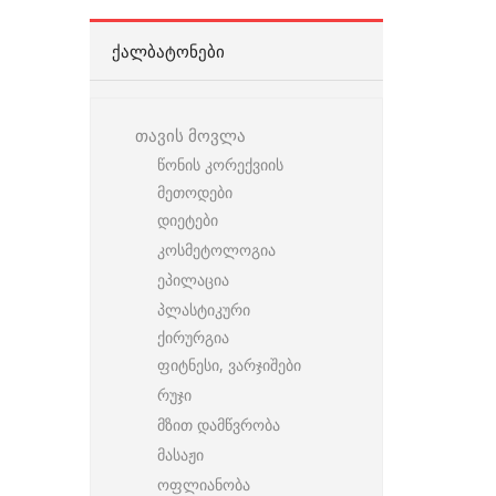
ᲥᲐᲚᲑᲐᲢᲝᲜᲔᲑᲘ
თავის მოვლა
წონის კორექვიის
მეთოდები
დიეტები
კოსმეტოლოგია
ეპილაცია
პლასტიკური
ქირურგია
ფიტნესი, ვარჯიშები
რუჯი
მზით დამწვრობა
მასაჟი
ოფლიანობა