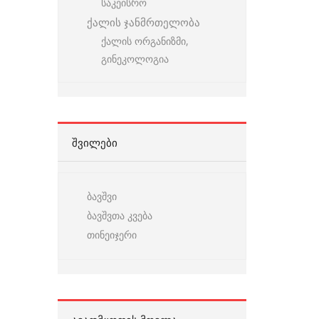
საკეისრო
ქალის ჯანმრთელობა
ქალის ორგანიზმი,
გინეკოლოგია
ᲨᲕᲘᲚᲔᲑᲘ
ბავშვი
ბავშვთა კვება
თინეიჯერი