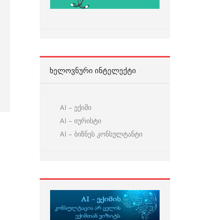
ᲮᲔᲚᲝᲕᲜᲣᲠᲘ ᲘᲜᲢᲔᲚᲔᲥᲢᲘ
AI – ექიმი
AI – იურისტი
AI – ბიზნეს კონსულტანტი