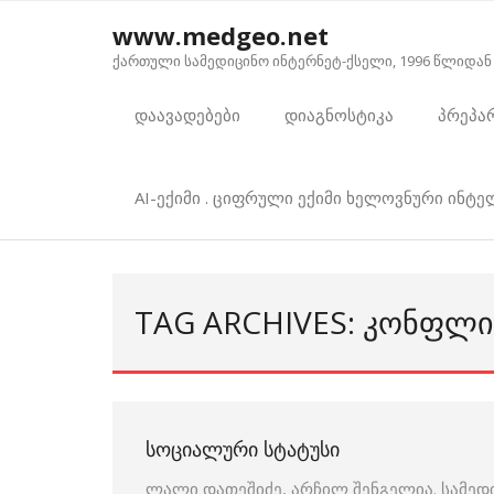
Skip
www.medgeo.net
to
ქართული სამედიცინო ინტერნეტ-ქსელი, 1996 წლიდან
content
დაავადებები
დიაგნოსტიკა
პრეპა
AI-ექიმი . ციფრული ექიმი ხელოვნური ინტ
TAG ARCHIVES: ᲙᲝᲜᲤᲚᲘ
ᲡᲝᲪᲘᲐᲚᲣᲠᲘ ᲡᲢᲐᲢᲣᲡᲘ
ლალი დათეშიძე, არჩილ შენგელია. სამედ