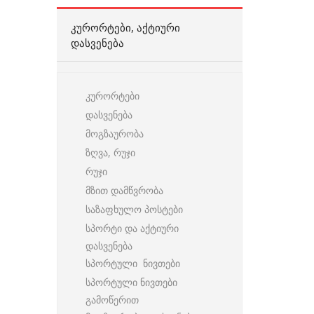
ᲙᲣᲠᲝᲠᲢᲔᲑᲘ, ᲐᲥᲢᲘᲣᲠᲘ
ᲓᲐᲡᲕᲔᲜᲔᲑᲐ
კურორტები
დასვენება
მოგზაურობა
ზღვა, რუჯი
რუჯი
მზით დამწვრობა
საზაფხულო პოსტები
სპორტი და აქტიური
დასვენება
სპორტული ნივთები
სპორტული ნივთები
გამოწერით