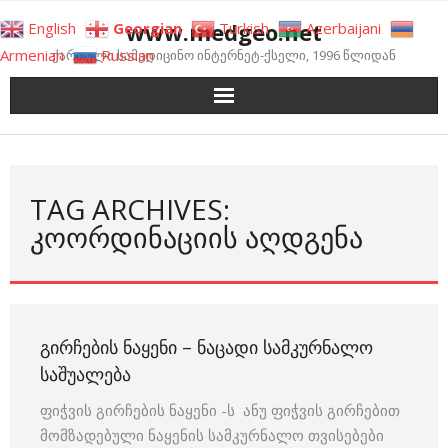
Skip
www.medgeo.net
English
Georgian
Turkish
Azerbaijani
to
Armenian
Russian
ქართული სამედიცინო ინტერნეტ-ქსელი, 1996 წლიდან
content
TAG ARCHIVES:
ᲙᲝᲝᲠᲓᲘᲜᲐᲪᲘᲘᲡ ᲐᲦᲓᲒᲔᲜᲐ
ᲒᲘᲠᲩᲔᲑᲘᲡ ᲜᲐᲧᲔᲜᲘ – ᲜᲐᲪᲐᲓᲘ ᲡᲐᲛᲙᲣᲠᲜᲐᲚᲝ
ᲡᲐᲨᲣᲐᲚᲔᲑᲐ
ფიჭვის გირჩების ნაყენი -ს ანუ ფიჭვის გირჩებით
მომზადებული ნაყენის სამკურნალო თვისებები