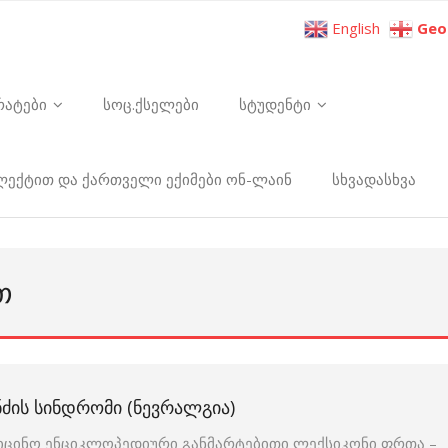
English
Geo
რატები
სოც.ქსელები
სტუდენტი
ელექტით და ქართველი ექიმები ონ-ლაინ
სხვადასხვა
Თ
ᲐᲜᲫᲘᲡ ᲡᲘᲜᲓᲠᲝᲛᲘ (ᲜᲔᲕᲠᲐᲚᲒᲘᲐ)
იცინო ენციკლოპედიური განმარტებითი ლექსიკონი ფრთა –