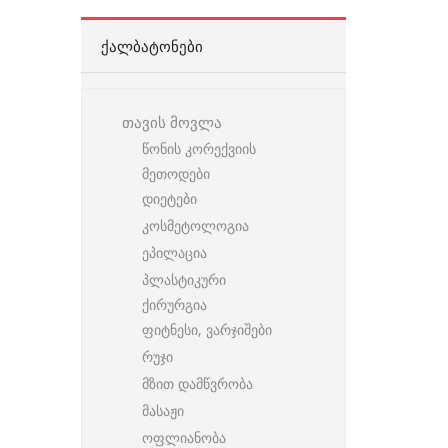
ᲥᲐᲚᲑᲐᲢᲝᲜᲔᲑᲘ
თავის მოვლა
წონის კორექვიის
მეთოდები
დიეტები
კოსმეტოლოგია
ეპილაცია
პლასტიკური
ქირურგია
ფიტნესი, ვარჯიშები
რუჯი
მზით დამწვრობა
მასაჟი
ოფლიანობა