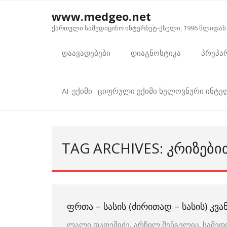
Skip
www.medgeo.net
to
ქართული სამედიცინო ინტერნეტ-ქსელი, 1996 წლიდან
content
დაავადებები
დიაგნოსტიკა
პრეპა
AI-ექიმი . ციფრული ექიმი ხელოვნური ინტ
TAG ARCHIVES: ᲙᲠᲘᲖᲔᲑᲘ
ᲤᲠᲗᲐ – ᲡᲐᲡᲘᲡ (ᲫᲘᲠᲘᲗᲐᲓ – ᲡᲐᲡᲘᲡ) ᲙᲕ
ლალი დათეშიძე, არჩილ შენგელია. სამედ