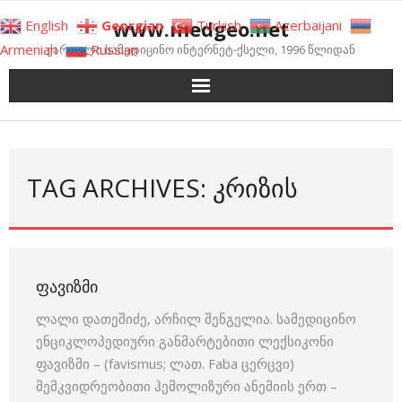
Skip
www.medgeo.net
English
Georgian
Turkish
Azerbaijani
to
Armenian
Russian
ქართული სამედიცინო ინტერნეტ-ქსელი, 1996 წლიდან
content
TAG ARCHIVES: ᲙᲠᲘᲖᲘᲡ
ᲤᲐᲕᲘᲖᲛᲘ
ლალი დათეშიძე, არჩილ შენგელია. სამედიცინო
ენციკლოპედიური განმარტებითი ლექსიკონი
ფავიზმი – (favismus; ლათ. Faba ცერცვი)
მემკვიდრეობითი ჰემოლიზური ანემიის ერთ –