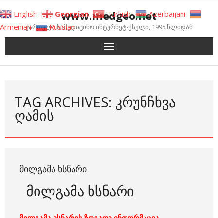
Skip
www.medgeo.net
English
Georgian
Turkish
Azerbaijani
to
Armenian
Russian
ქართული სამედიცინო ინტერნეტ-ქსელი, 1996 წლიდან
content
TAG ARCHIVES: ᲙᲠᲣᲜᲩᲮᲕᲐ
ᲦᲐᲛᲘᲡ
ᲛᲘᲚᲒᲐᲛᲐ ᲮᲡᲜᲐᲠᲘ
მილგამა ხსნარი
მილგამა ხსნარის ზოგადი ინფორმაცია