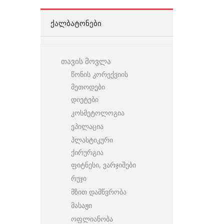
ᲥᲐᲚᲑᲐᲢᲝᲜᲔᲑᲘ
თავის მოვლა
წონის კორექვიის
მეთოდები
დიეტები
კოსმეტოლოგია
ეპილაცია
პლასტიკური
ქირურგია
ფიტნესი, ვარჯიშები
რუჯი
მზით დამწვრობა
მასაჟი
ოფლიანობა