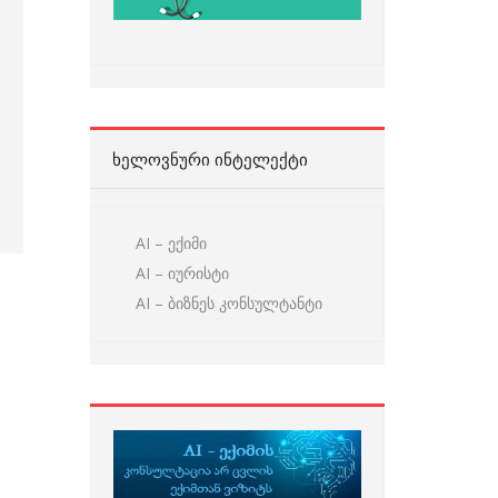
ᲮᲔᲚᲝᲕᲜᲣᲠᲘ ᲘᲜᲢᲔᲚᲔᲥᲢᲘ
AI – ექიმი
AI – იურისტი
AI – ბიზნეს კონსულტანტი