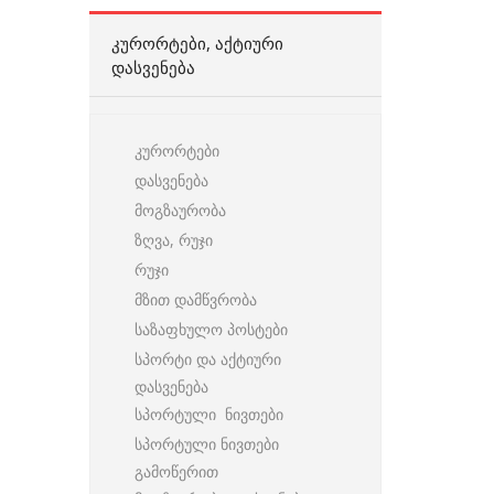
ᲙᲣᲠᲝᲠᲢᲔᲑᲘ, ᲐᲥᲢᲘᲣᲠᲘ
ᲓᲐᲡᲕᲔᲜᲔᲑᲐ
კურორტები
დასვენება
მოგზაურობა
ზღვა, რუჯი
რუჯი
მზით დამწვრობა
საზაფხულო პოსტები
სპორტი და აქტიური
დასვენება
სპორტული ნივთები
სპორტული ნივთები
გამოწერით