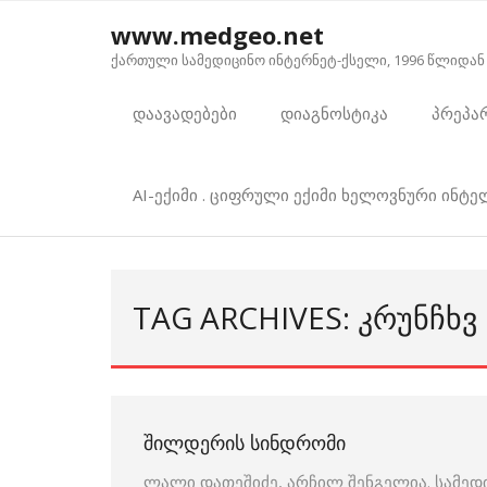
Skip
www.medgeo.net
to
ქართული სამედიცინო ინტერნეტ-ქსელი, 1996 წლიდან
content
დაავადებები
დიაგნოსტიკა
პრეპა
AI-ექიმი . ციფრული ექიმი ხელოვნური ინტ
TAG ARCHIVES: ᲙᲠᲣᲜᲩᲮᲕ
ᲨᲘᲚᲓᲔᲠᲘᲡ ᲡᲘᲜᲓᲠᲝᲛᲘ
ლალი დათეშიძე, არჩილ შენგელია. სამედ