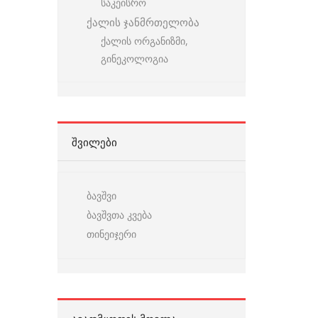
საკეისრო
ქალის ჯანმრთელობა
ქალის ორგანიზმი,
გინეკოლოგია
ᲨᲕᲘᲚᲔᲑᲘ
ბავშვი
ბავშვთა კვება
თინეიჯერი