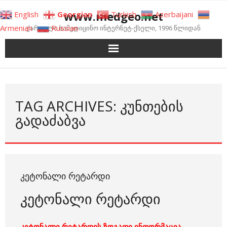
Skip
www.medgeo.net
English
Georgian
Turkish
Azerbaijani
to
Armenian
Russian
ქართული სამედიცინო ინტერნეტ-ქსელი, 1996 წლიდან
content
TAG ARCHIVES: ᲙᲣᲜᲗᲔᲑᲘᲡ
ᲒᲐᲓᲐᲫᲐᲑᲕᲐ
ᲙᲔᲢᲝᲜᲐᲚᲘ ᲠᲔᲢᲐᲠᲓᲘ
კეტონალი რეტარდი
კეტონალი რეტარდის ზოგადი ინფორმაცია