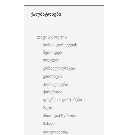
ᲥᲐᲚᲑᲐᲢᲝᲜᲔᲑᲘ
თავის მოვლა
წონის კორექვიის
მეთოდები
დიეტები
კოსმეტოლოგია
ეპილაცია
პლასტიკური
ქირურგია
ფიტნესი, ვარჯიშები
რუჯი
მზით დამწვრობა
მასაჟი
ოფლიანობა