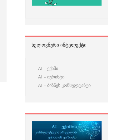
ᲮᲔᲚᲝᲕᲜᲣᲠᲘ ᲘᲜᲢᲔᲚᲔᲥᲢᲘ
AI – ექიმი
AI – იურისტი
AI – ბიზნეს კონსულტანტი