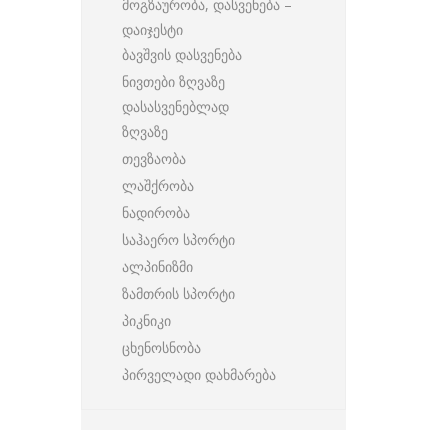
მოგზაურობა, დასვენება –
დაიჯესტი
ბავშვის დასვენება
ნივთები ზღვაზე
დასასვენებლად
ზღვაზე
თევზაობა
ლაშქრობა
ნადირობა
საჰაერო სპორტი
ალპინიზმი
ზამთრის სპორტი
პიკნიკი
ცხენოსნობა
პირველადი დახმარება