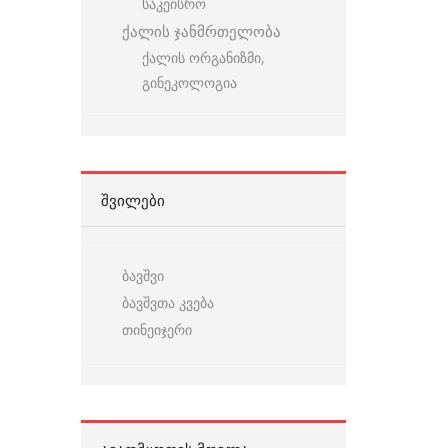
საკეისრო
ქალის ჯანმრთელობა
ქალის ორგანიზმი,
გინეკოლოგია
ᲨᲕᲘᲚᲔᲑᲘ
ბავშვი
ბავშვთა კვება
თინეიჯერი