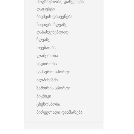
მოგზაურობა, დასვენება –
დაიჯესტი
ბავშვის დასვენება
ნივთები ზღვაზე
დასასვენებლად
ზღვაზე
თევზაობა
ლაშქრობა
ნადირობა
საჰაერო სპორტი
ალპინიზმი
ზამთრის სპორტი
პიკნიკი
ცხენოსნობა
პირველადი დახმარება