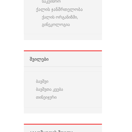
საკეისრო
ქალის ჯანმრთელობა
ქალის ორგანიზმი,
გინეკოლოგია
ᲨᲕᲘᲚᲔᲑᲘ
ბავშვი
ბავშვთა კვება
თინეიჯერი