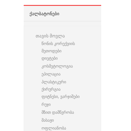
ᲥᲐᲚᲑᲐᲢᲝᲜᲔᲑᲘ
თავის მოვლა
წონის კორექვიის
მეთოდები
დიეტები
კოსმეტოლოგია
ეპილაცია
პლასტიკური
ქირურგია
ფიტნესი, ვარჯიშები
რუჯი
მზით დამწვრობა
მასაჟი
ოფლიანობა