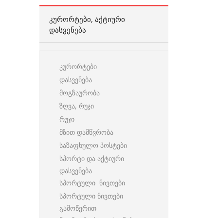
ᲙᲣᲠᲝᲠᲢᲔᲑᲘ, ᲐᲥᲢᲘᲣᲠᲘ
ᲓᲐᲡᲕᲔᲜᲔᲑᲐ
კურორტები
დასვენება
მოგზაურობა
ზღვა, რუჯი
რუჯი
მზით დამწვრობა
საზაფხულო პოსტები
სპორტი და აქტიური
დასვენება
სპორტული ნივთები
სპორტული ნივთები
გამოწერით