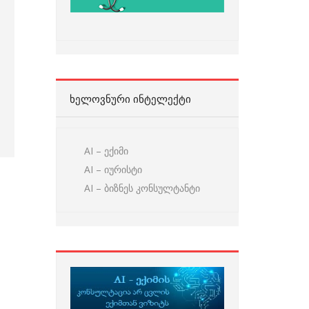
ᲮᲔᲚᲝᲕᲜᲣᲠᲘ ᲘᲜᲢᲔᲚᲔᲥᲢᲘ
AI – ექიმი
AI – იურისტი
AI – ბიზნეს კონსულტანტი