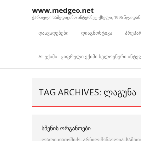
Skip
www.medgeo.net
to
ქართული სამედიცინო ინტერნეტ-ქსელი, 1996 წლიდან
content
დაავადებები
დიაგნოსტიკა
პრეპა
AI-ექიმი . ციფრული ექიმი ხელოვნური ინტ
TAG ARCHIVES: ᲚᲐᲒᲣᲜᲐ
ᲡᲛᲔᲜᲘᲡ ᲝᲠᲒᲐᲜᲝᲔᲑᲘ
ლალი დათეშიძე, არჩილ შენგელია. სამედ