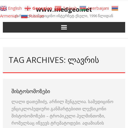
Skip
www.medgeo.net
English
Georgian
Turkish
Azerbaijani
to
Armenian
Russian
ქართული სამედიცინო ინტერნეტ-ქსელი, 1996 წლიდან
content
TAG ARCHIVES: ᲚᲐᲕᲠᲘᲡ
ᲨᲘᲡᲢᲝᲡᲝᲛᲝᲖᲔᲑᲘ
ლალი დათეშიძე, არჩილ შენგელია. სამედიცინო
ენციკლოპედიური განმარტებითი ლექსიკონი
შისტოსომოზები – ტროპიკული ჰელმინთოზი,
რომელსაც იწვევს ტრემატოდები. ადამიანის