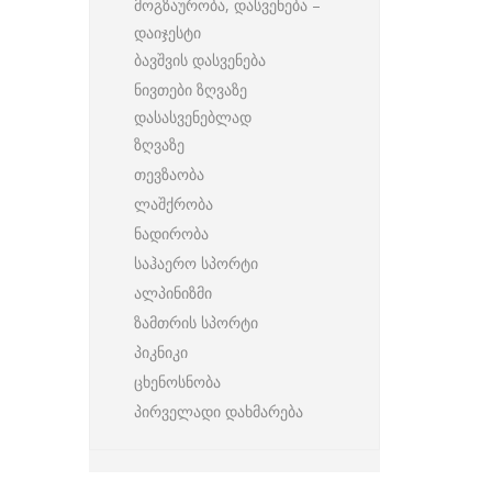
მოგზაურობა, დასვენება –
დაიჯესტი
ბავშვის დასვენება
ნივთები ზღვაზე
დასასვენებლად
ზღვაზე
თევზაობა
ლაშქრობა
ნადირობა
საჰაერო სპორტი
ალპინიზმი
ზამთრის სპორტი
პიკნიკი
ცხენოსნობა
პირველადი დახმარება