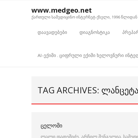
Skip
www.medgeo.net
to
ქართული სამედიცინო ინტერნეტ-ქსელი, 1996 წლიდან
content
დაავადებები
დიაგნოსტიკა
პრეპა
AI-ექიმი . ციფრული ექიმი ხელოვნური ინტ
TAG ARCHIVES: ᲚᲐᲜᲪᲔᲢ
ᲪᲔᲚᲝᲛᲘ
ლალი დათეშიძე, არჩილ შენგელია. სამედ