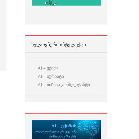
ᲮᲔᲚᲝᲕᲜᲣᲠᲘ ᲘᲜᲢᲔᲚᲔᲥᲢᲘ
AI – ექიმი
AI – იურისტი
AI – ბიზნეს კონსულტანტი