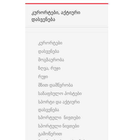
ᲙᲣᲠᲝᲠᲢᲔᲑᲘ, ᲐᲥᲢᲘᲣᲠᲘ
ᲓᲐᲡᲕᲔᲜᲔᲑᲐ
კურორტები
დასვენება
მოგზაურობა
ზღვა, რუჯი
რუჯი
მზით დამწვრობა
საზაფხულო პოსტები
სპორტი და აქტიური
დასვენება
სპორტული ნივთები
სპორტული ნივთები
გამოწერით