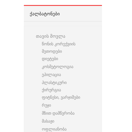
ᲥᲐᲚᲑᲐᲢᲝᲜᲔᲑᲘ
თავის მოვლა
წონის კორექვიის
მეთოდები
დიეტები
კოსმეტოლოგია
ეპილაცია
პლასტიკური
ქირურგია
ფიტნესი, ვარჯიშები
რუჯი
მზით დამწვრობა
მასაჟი
ოფლიანობა