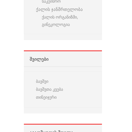
საკეისრო
ქალის ჯანმრთელობა
ქალის ორგანიზმი,
გინეკოლოგია
ᲨᲕᲘᲚᲔᲑᲘ
ბავშვი
ბავშვთა კვება
თინეიჯერი