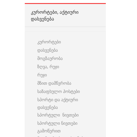
ᲙᲣᲠᲝᲠᲢᲔᲑᲘ, ᲐᲥᲢᲘᲣᲠᲘ
ᲓᲐᲡᲕᲔᲜᲔᲑᲐ
კურორტები
დასვენება
მოგზაურობა
ზღვა, რუჯი
რუჯი
მზით დამწვრობა
საზაფხულო პოსტები
სპორტი და აქტიური
დასვენება
სპორტული ნივთები
სპორტული ნივთები
გამოწერით