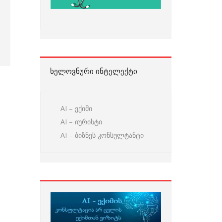
ᲮᲔᲚᲝᲕᲜᲣᲠᲘ ᲘᲜᲢᲔᲚᲔᲥᲢᲘ
AI – ექიმი
AI – იურისტი
AI – ბიზნეს კონსულტანტი