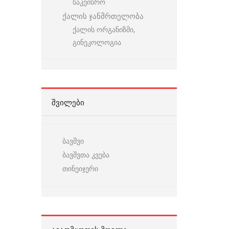
საკეისრო
ქალის ჯანმრთელობა
ქალის ორგანიზმი,
გინეკოლოგია
ᲨᲕᲘᲚᲔᲑᲘ
ბავშვი
ბავშვთა კვება
თინეიჯერი