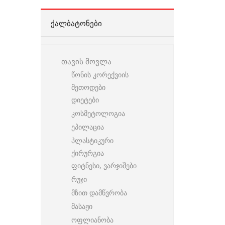
ᲥᲐᲚᲑᲐᲢᲝᲜᲔᲑᲘ
თავის მოვლა
წონის კორექვიის
მეთოდები
დიეტები
კოსმეტოლოგია
ეპილაცია
პლასტიკური
ქირურგია
ფიტნესი, ვარჯიშები
რუჯი
მზით დამწვრობა
მასაჟი
ოფლიანობა