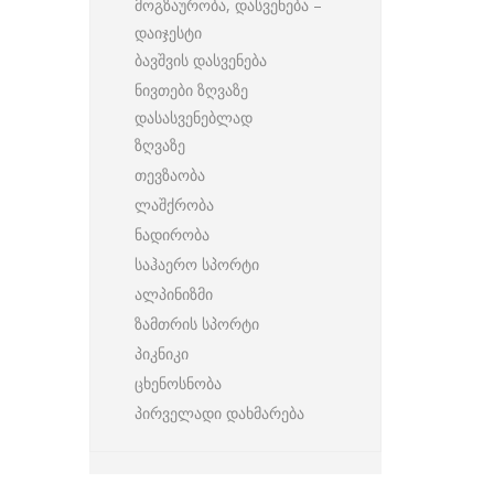
მოგზაურობა, დასვენება –
დაიჯესტი
ბავშვის დასვენება
ნივთები ზღვაზე
დასასვენებლად
ზღვაზე
თევზაობა
ლაშქრობა
ნადირობა
საჰაერო სპორტი
ალპინიზმი
ზამთრის სპორტი
პიკნიკი
ცხენოსნობა
პირველადი დახმარება