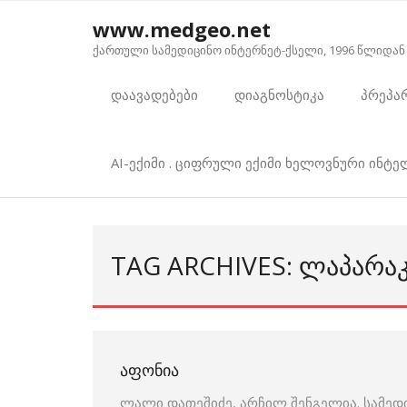
Skip
www.medgeo.net
to
ქართული სამედიცინო ინტერნეტ-ქსელი, 1996 წლიდან
content
დაავადებები
დიაგნოსტიკა
პრეპა
AI-ექიმი . ციფრული ექიმი ხელოვნური ინტ
TAG ARCHIVES: ᲚᲐᲞᲐᲠᲐ
ᲐᲤᲝᲜᲘᲐ
ლალი დათეშიძე, არჩილ შენგელია. სამედ