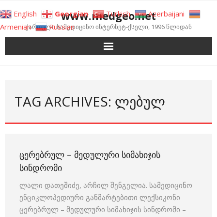
Skip
www.medgeo.net
English
Georgian
Turkish
Azerbaijani
to
Armenian
Russian
ქართული სამედიცინო ინტერნეტ-ქსელი, 1996 წლიდან
content
TAG ARCHIVES: ᲚᲔᲑᲣᲚ
ᲪᲔᲠᲔᲑᲠᲣᲚ – ᲛᲔᲓᲣᲚᲣᲠᲘ ᲡᲘᲛᲐᲮᲘᲯᲘᲡ
ᲡᲘᲜᲓᲠᲝᲛᲘ
ლალი დათეშიძე, არჩილ შენგელია. სამედიცინო
ენციკლოპედიური განმარტებითი ლექსიკონი
ცერებრულ – მედულური სიმახიჯის სინდრომი –