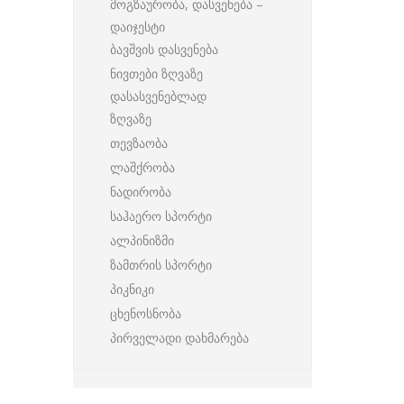
მოგზაურობა, დასვენება –
დაიჯესტი
ბავშვის დასვენება
ნივთები ზღვაზე
დასასვენებლად
ზღვაზე
თევზაობა
ლაშქრობა
ნადირობა
საჰაერო სპორტი
ალპინიზმი
ზამთრის სპორტი
პიკნიკი
ცხენოსნობა
პირველადი დახმარება