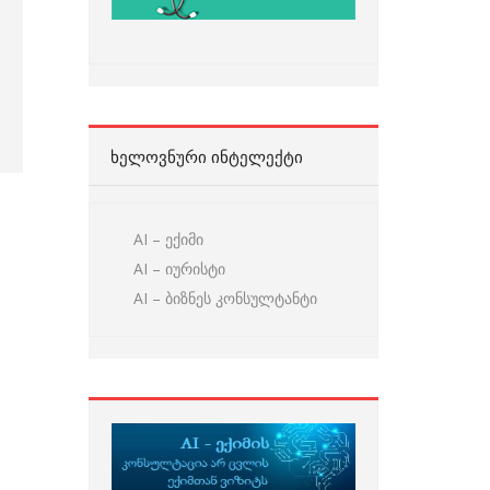
ᲮᲔᲚᲝᲕᲜᲣᲠᲘ ᲘᲜᲢᲔᲚᲔᲥᲢᲘ
AI – ექიმი
AI – იურისტი
AI – ბიზნეს კონსულტანტი