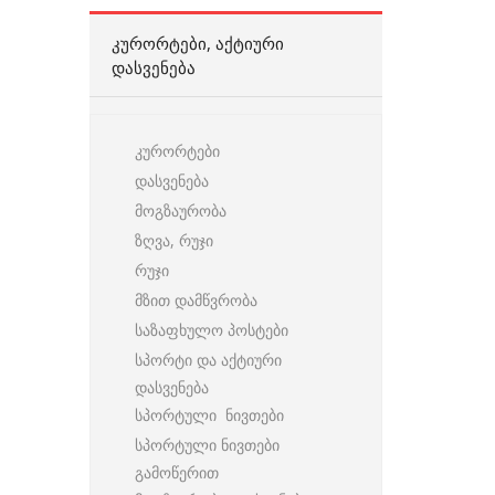
ᲙᲣᲠᲝᲠᲢᲔᲑᲘ, ᲐᲥᲢᲘᲣᲠᲘ
ᲓᲐᲡᲕᲔᲜᲔᲑᲐ
კურორტები
დასვენება
მოგზაურობა
ზღვა, რუჯი
რუჯი
მზით დამწვრობა
საზაფხულო პოსტები
სპორტი და აქტიური
დასვენება
სპორტული ნივთები
სპორტული ნივთები
გამოწერით