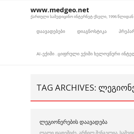
Skip
www.medgeo.net
to
ქართული სამედიცინო ინტერნეტ-ქსელი, 1996 წლიდან
content
დაავადებები
დიაგნოსტიკა
პრეპა
AI-ექიმი . ციფრული ექიმი ხელოვნური ინტ
TAG ARCHIVES: ᲚᲔᲒᲘᲝᲜ
ᲚᲔᲒᲘᲝᲜᲔᲠᲔᲑᲘᲡ ᲓᲐᲐᲕᲐᲓᲔᲑᲐ
ლალი დათეშიძე, არჩილ შენგელია. სამედ