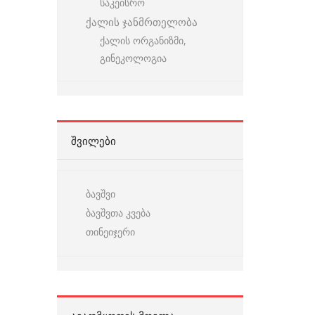
საკეისრო
ქალის ჯანმრთელობა
ქალის ორგანიზმი,
გინეკოლოგია
ᲨᲕᲘᲚᲔᲑᲘ
ბავშვი
ბავშვთა კვება
თინეიჯერი