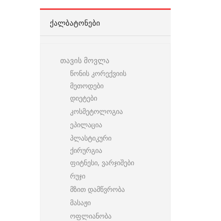
ᲥᲐᲚᲑᲐᲢᲝᲜᲔᲑᲘ
თავის მოვლა
წონის კორექვიის
მეთოდები
დიეტები
კოსმეტოლოგია
ეპილაცია
პლასტიკური
ქირურგია
ფიტნესი, ვარჯიშები
რუჯი
მზით დამწვრობა
მასაჟი
ოფლიანობა