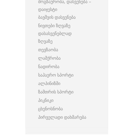
მოგზაურობა, დასვენება –
დაიჯესტი
ბავშვის დასვენება
ნივთები ზღვაზე
დასასვენებლად
ზღვაზე
თევზაობა
ლაშქრობა
ნადირობა
საჰაერო სპორტი
ალპინიზმი
ზამთრის სპორტი
პიკნიკი
ცხენოსნობა
პირველადი დახმარება