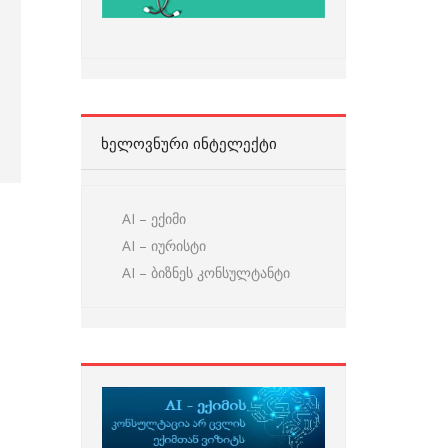
ᲮᲔᲚᲝᲕᲜᲣᲠᲘ ᲘᲜᲢᲔᲚᲔᲥᲢᲘ
AI – ექიმი
AI – იურისტი
AI – ბიზნეს კონსულტანტი