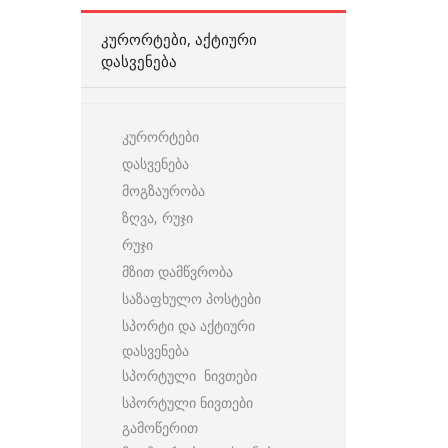
ᲙᲣᲠᲝᲠᲢᲔᲑᲘ, ᲐᲥᲢᲘᲣᲠᲘ
ᲓᲐᲡᲕᲔᲜᲔᲑᲐ
კურორტები
დასვენება
მოგზაურობა
ზღვა, რუჯი
რუჯი
მზით დამწვრობა
საზაფხულო პოსტები
სპორტი და აქტიური
დასვენება
სპორტული ნივთები
სპორტული ნივთები
გამოწერით