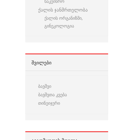
საკეისრო
ქალის ჯანმრთელობა
ქალის ორგანიზმი,
გინეკოლოგია
ᲨᲕᲘᲚᲔᲑᲘ
ბავშვი
ბავშვთა კვება
თინეიჯერი