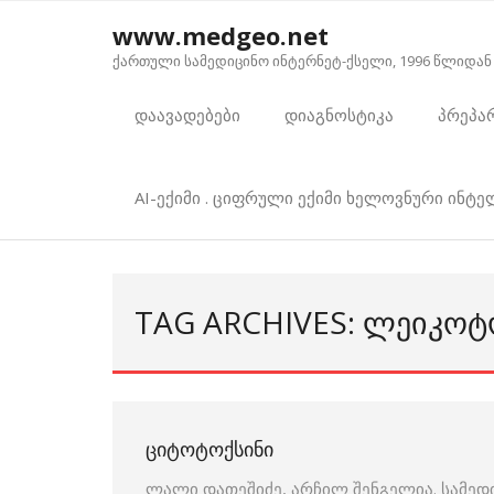
Skip
www.medgeo.net
to
ქართული სამედიცინო ინტერნეტ-ქსელი, 1996 წლიდან
content
დაავადებები
დიაგნოსტიკა
პრეპა
AI-ექიმი . ციფრული ექიმი ხელოვნური ინტ
TAG ARCHIVES: ᲚᲔᲘᲙᲝᲢ
ᲪᲘᲢᲝᲢᲝᲥᲡᲘᲜᲘ
ლალი დათეშიძე, არჩილ შენგელია. სამედ