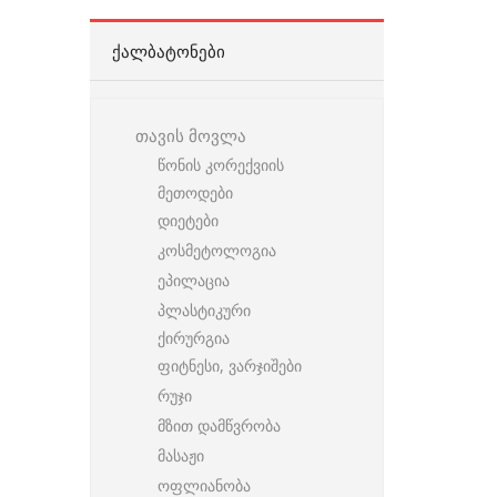
ᲥᲐᲚᲑᲐᲢᲝᲜᲔᲑᲘ
თავის მოვლა
წონის კორექვიის
მეთოდები
დიეტები
კოსმეტოლოგია
ეპილაცია
პლასტიკური
ქირურგია
ფიტნესი, ვარჯიშები
რუჯი
მზით დამწვრობა
მასაჟი
ოფლიანობა