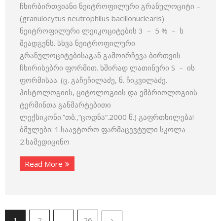
ჩხირბირთვიანი ნეიტროფილური გრანულოციტი –
(granulo­cytus neutrophilus bacillonuclearis)
ნეიტროფილური ლეიკოციტე­ბის 3 – 5 % – ს
შეადგენს. სხვა ნეიტროფილური
გრანულოციტებისაგან გამოირჩევა ბირთვის
ჩხირისებრი ფორმით. ხშირად ლათინური S – ის
ფორმისაა. (ც. გაჩეჩილაძე, ნ. ჩიკვილაძე.
ჰისტოლოგიის, ციტოლოგიის და ემბრიოლოგიის
ტერმინთა განმარტებითი
ლექსიკონი.”თბ.,”ცოდნა”.2000 წ.) გაფრთხილება!
ბმულები: 1.საავტორო ფარმაცევტული სკოლა
2.სამედიცინო
Read More
1
2
…
26