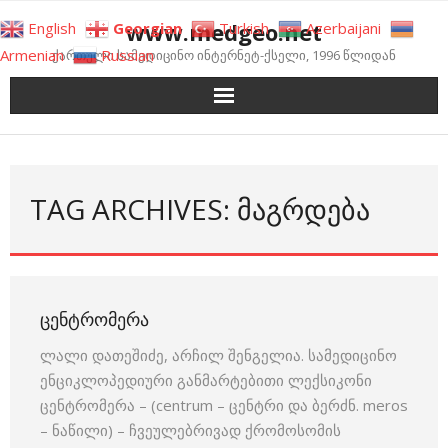
Skip
www.medgeo.net
English
Georgian
Turkish
Azerbaijani
to
Armenian
Russian
ქართული სამედიცინო ინტერნეტ-ქსელი, 1996 წლიდან
content
TAG ARCHIVES: ᲛᲐᲒᲠᲓᲔᲑᲐ
ᲪᲔᲜᲢᲠᲝᲛᲔᲠᲐ
ლალი დათეშიძე, არჩილ შენგელია. სამედიცინო
ენციკლოპედიური განმარტებითი ლექსიკონი
ცენტრომერა – (centrum – ცენტრი და ბერძნ. meros
– ნაწილი) – ჩვეულებრივად ქრომოსომის