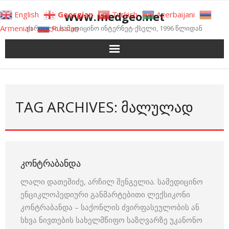
Skip
www.medgeo.net
English
Georgian
Turkish
Azerbaijani
to
Armenian
Russian
ქართული სამედიცინო ინტერნეტ-ქსელი, 1996 წლიდან
content
TAG ARCHIVES: ᲛᲐᲚᲣᲚᲐᲓ
ᲙᲝᲜᲢᲠᲐᲑᲐᲜᲓᲐ
ლალი დათეშიძე, არჩილ შენგელია. სამედიცინო
ენციკლოპედიური განმარტებითი ლექსიკონი
კონტრაბანდა – საქონლის ძვირფასეულობის ან
სხვა ნივთების სახელმწიფო საზღვარზე უკანონო