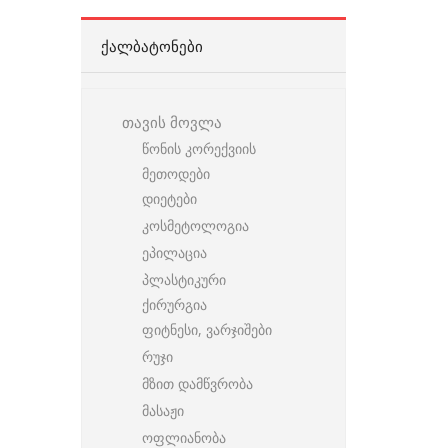
ᲥᲐᲚᲑᲐᲢᲝᲜᲔᲑᲘ
თავის მოვლა
წონის კორექვიის
მეთოდები
დიეტები
კოსმეტოლოგია
ეპილაცია
პლასტიკური
ქირურგია
ფიტნესი, ვარჯიშები
რუჯი
მზით დამწვრობა
მასაჟი
ოფლიანობა