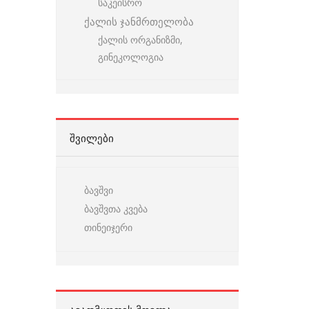
საკეისრო
ქალის ჯანმრთელობა
ქალის ორგანიზმი,
გინეკოლოგია
ᲨᲕᲘᲚᲔᲑᲘ
ბავშვი
ბავშვთა კვება
თინეიჯერი