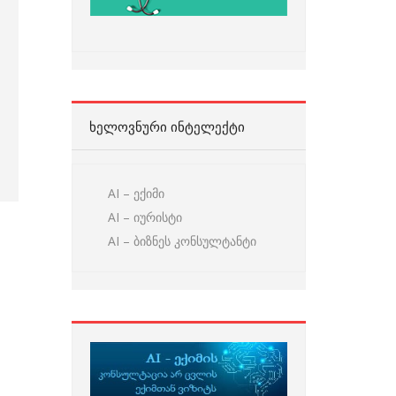
ᲮᲔᲚᲝᲕᲜᲣᲠᲘ ᲘᲜᲢᲔᲚᲔᲥᲢᲘ
AI – ექიმი
AI – იურისტი
AI – ბიზნეს კონსულტანტი