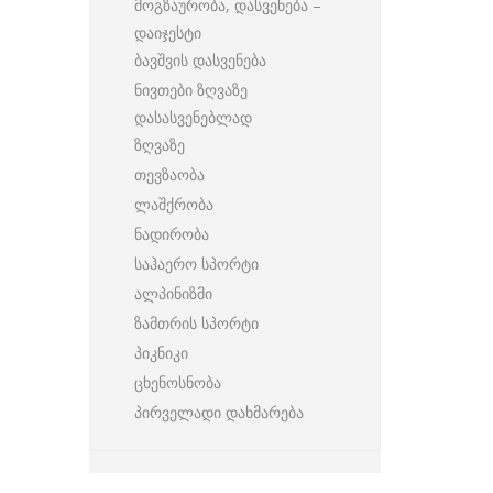
მოგზაურობა, დასვენება –
დაიჯესტი
ბავშვის დასვენება
ნივთები ზღვაზე
დასასვენებლად
ზღვაზე
თევზაობა
ლაშქრობა
ნადირობა
საჰაერო სპორტი
ალპინიზმი
ზამთრის სპორტი
პიკნიკი
ცხენოსნობა
პირველადი დახმარება