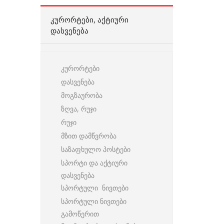
ᲙᲣᲠᲝᲠᲢᲔᲑᲘ, ᲐᲥᲢᲘᲣᲠᲘ
ᲓᲐᲡᲕᲔᲜᲔᲑᲐ
კურორტები
დასვენება
მოგზაურობა
ზღვა, რუჯი
რუჯი
მზით დამწვრობა
საზაფხულო პოსტები
სპორტი და აქტიური
დასვენება
სპორტული ნივთები
სპორტული ნივთები
გამოწერით