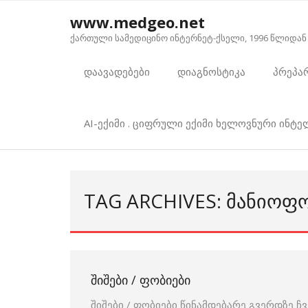
Skip
www.medgeo.net
to
ქართული სამედიცინო ინტერნეტ-ქსელი, 1996 წლიდან
content
დაავადებები
დიაგნოსტიკა
პრეპა
AI-ექიმი . ციფრული ექიმი ხელოვნური ინტ
TAG ARCHIVES: ᲛᲐᲜᲘᲝᲤ
ᲨᲘᲨᲔᲑᲘ / ᲤᲝᲑᲘᲔᲑᲘ
შიშები / ფობიები წინამდებარე გვერდზე ჩვ