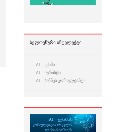
ᲮᲔᲚᲝᲕᲜᲣᲠᲘ ᲘᲜᲢᲔᲚᲔᲥᲢᲘ
AI – ექიმი
AI – იურისტი
AI – ბიზნეს კონსულტანტი