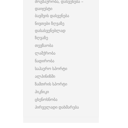
მოგზაურობა, დასვენება –
დაიჯესტი
ბავშვის დასვენება
ნივთები ზღვაზე
დასასვენებლად
ზღვაზე
თევზაობა
ლაშქრობა
ნადირობა
საჰაერო სპორტი
ალპინიზმი
ზამთრის სპორტი
პიკნიკი
ცხენოსნობა
პირველადი დახმარება