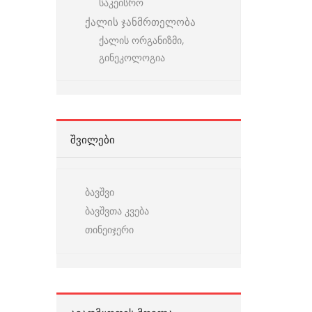
საკეისრო
ქალის ჯანმრთელობა
ქალის ორგანიზმი,
გინეკოლოგია
ᲨᲕᲘᲚᲔᲑᲘ
ბავშვი
ბავშვთა კვება
თინეიჯერი