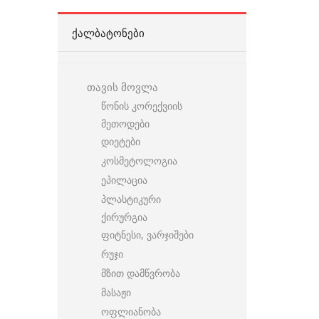
ᲥᲐᲚᲑᲐᲢᲝᲜᲔᲑᲘ
თავის მოვლა
წონის კორექვიის
მეთოდები
დიეტები
კოსმეტოლოგია
ეპილაცია
პლასტიკური
ქირურგია
ფიტნესი, ვარჯიშები
რუჯი
მზით დამწვრობა
მასაჟი
ოფლიანობა