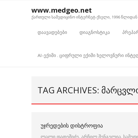
Skip
www.medgeo.net
to
ქართული სამედიცინო ინტერნეტ-ქსელი, 1996 წლიდან
content
დაავადებები
დიაგნოსტიკა
პრეპა
AI-ექიმი . ციფრული ექიმი ხელოვნური ინტ
TAG ARCHIVES: ᲛᲐᲠᲪᲕᲚ
ᲣᲯᲠᲔᲓᲔᲑᲘᲡ ᲓᲘᲡᲢᲠᲝᲤᲘᲐ
ლალი დათეშიძე, არჩილ შენგელია. სამედ