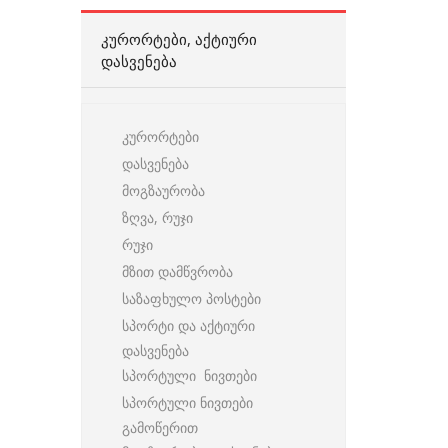
ᲙᲣᲠᲝᲠᲢᲔᲑᲘ, ᲐᲥᲢᲘᲣᲠᲘ
ᲓᲐᲡᲕᲔᲜᲔᲑᲐ
კურორტები
დასვენება
მოგზაურობა
ზღვა, რუჯი
რუჯი
მზით დამწვრობა
საზაფხულო პოსტები
სპორტი და აქტიური
დასვენება
სპორტული ნივთები
სპორტული ნივთები
გამოწერით