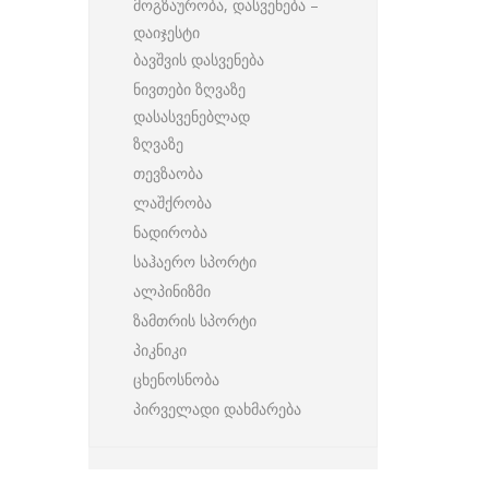
მოგზაურობა, დასვენება –
დაიჯესტი
ბავშვის დასვენება
ნივთები ზღვაზე
დასასვენებლად
ზღვაზე
თევზაობა
ლაშქრობა
ნადირობა
საჰაერო სპორტი
ალპინიზმი
ზამთრის სპორტი
პიკნიკი
ცხენოსნობა
პირველადი დახმარება