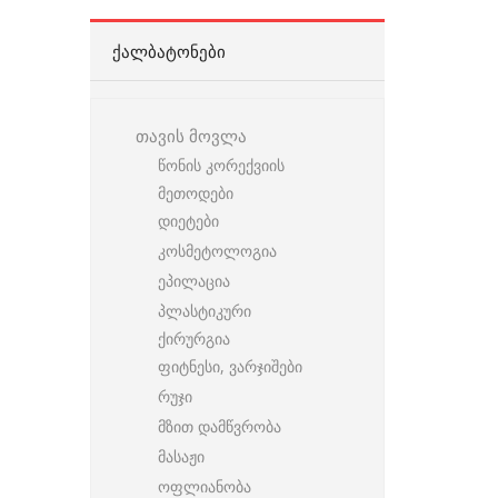
ᲥᲐᲚᲑᲐᲢᲝᲜᲔᲑᲘ
თავის მოვლა
წონის კორექვიის
მეთოდები
დიეტები
კოსმეტოლოგია
ეპილაცია
პლასტიკური
ქირურგია
ფიტნესი, ვარჯიშები
რუჯი
მზით დამწვრობა
მასაჟი
ოფლიანობა