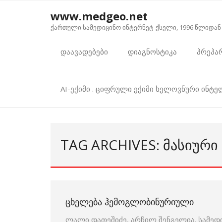
Skip
www.medgeo.net
to
ქართული სამედიცინო ინტერნეტ-ქსელი, 1996 წლიდან
content
დაავადებები
დიაგნოსტიკა
პრეპა
AI-ექიმი . ციფრული ექიმი ხელოვნური ინტ
TAG ARCHIVES: ᲛᲐᲡᲘᲣᲠᲘ
ᲪᲮᲔᲚᲔᲑᲐ ᲰᲔᲛᲝᲒᲚᲝᲑᲘᲜᲣᲠᲘᲣᲚᲘ
ლალი დათეშიძე, არჩილ შენგელია. სამედ