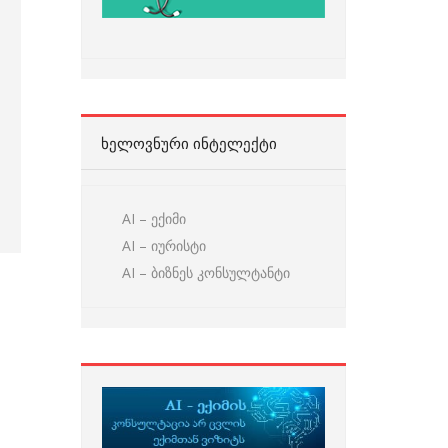
ᲮᲔᲚᲝᲕᲜᲣᲠᲘ ᲘᲜᲢᲔᲚᲔᲥᲢᲘ
AI – ექიმი
AI – იურისტი
AI – ბიზნეს კონსულტანტი