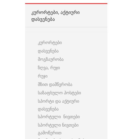
ᲙᲣᲠᲝᲠᲢᲔᲑᲘ, ᲐᲥᲢᲘᲣᲠᲘ
ᲓᲐᲡᲕᲔᲜᲔᲑᲐ
კურორტები
დასვენება
მოგზაურობა
ზღვა, რუჯი
რუჯი
მზით დამწვრობა
საზაფხულო პოსტები
სპორტი და აქტიური
დასვენება
სპორტული ნივთები
სპორტული ნივთები
გამოწერით