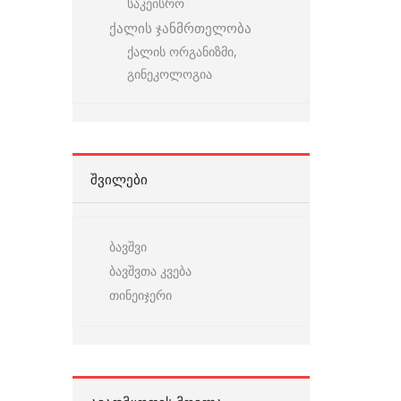
საკეისრო
ქალის ჯანმრთელობა
ქალის ორგანიზმი,
გინეკოლოგია
ᲨᲕᲘᲚᲔᲑᲘ
ბავშვი
ბავშვთა კვება
თინეიჯერი