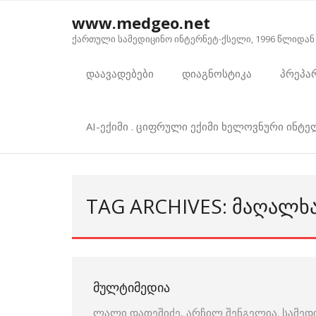
Skip
www.medgeo.net
to
ქართული სამედიცინო ინტერნეტ-ქსელი, 1996 წლიდან
content
დაავადებები
დიაგნოსტიკა
პრეპა
AI-ექიმი . ციფრული ექიმი ხელოვნური ინტ
TAG ARCHIVES: ᲛᲐᲦᲐᲚᲮ
ᲛᲣᲚᲢᲘᲛᲔᲓᲘᲐ
ლალი დათეშიძე, არჩილ შენგელია. სამედ