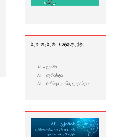
ᲮᲔᲚᲝᲕᲜᲣᲠᲘ ᲘᲜᲢᲔᲚᲔᲥᲢᲘ
AI – ექიმი
AI – იურისტი
AI – ბიზნეს კონსულტანტი