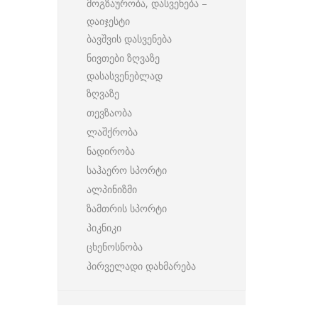
მოგზაურობა, დასვენება –
დაიჯესტი
ბავშვის დასვენება
ნივთები ზღვაზე
დასასვენებლად
ზღვაზე
თევზაობა
ლაშქრობა
ნადირობა
საჰაერო სპორტი
ალპინიზმი
ზამთრის სპორტი
პიკნიკი
ცხენოსნობა
პირველადი დახმარება