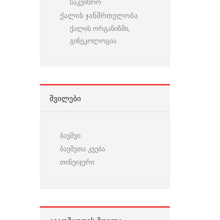
საკეისრო
ქალის ჯანმრთელობა
ქალის ორგანიზმი,
გინეკოლოგია
ᲨᲕᲘᲚᲔᲑᲘ
ბავშვი
ბავშვთა კვება
თინეიჯერი