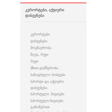
ᲙᲣᲠᲝᲠᲢᲔᲑᲘ, ᲐᲥᲢᲘᲣᲠᲘ
ᲓᲐᲡᲕᲔᲜᲔᲑᲐ
კურორტები
დასვენება
მოგზაურობა
ზღვა, რუჯი
რუჯი
მზით დამწვრობა
საზაფხულო პოსტები
სპორტი და აქტიური
დასვენება
სპორტული ნივთები
სპორტული ნივთები
გამოწერით