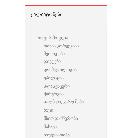
ᲥᲐᲚᲑᲐᲢᲝᲜᲔᲑᲘ
თავის მოვლა
წონის კორექვიის
მეთოდები
დიეტები
კოსმეტოლოგია
ეპილაცია
პლასტიკური
ქირურგია
ფიტნესი, ვარჯიშები
რუჯი
მზით დამწვრობა
მასაჟი
ოფლიანობა