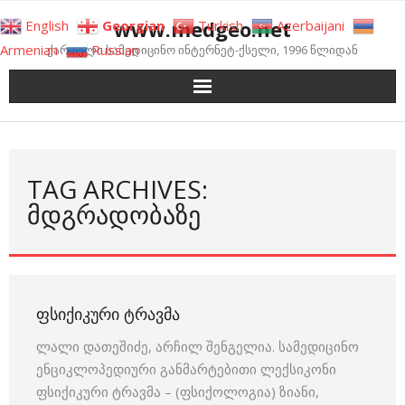
Skip
www.medgeo.net
English
Georgian
Turkish
Azerbaijani
to
Armenian
Russian
ქართული სამედიცინო ინტერნეტ-ქსელი, 1996 წლიდან
content
TAG ARCHIVES:
ᲛᲓᲒᲠᲐᲓᲝᲑᲐᲖᲔ
ᲤᲡᲘᲥᲘᲙᲣᲠᲘ ᲢᲠᲐᲕᲛᲐ
ლალი დათეშიძე, არჩილ შენგელია. სამედიცინო
ენციკლოპედიური განმარტებითი ლექსიკონი
ფსიქიკური ტრავმა – (ფსიქოლოგია) ზიანი,