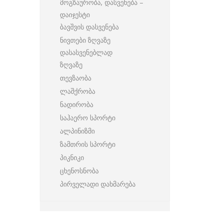
მოგზაურობა, დასვენება –
დაიჯესტი
ბავშვის დასვენება
ნივთები ზღვაზე
დასასვენებლად
ზღვაზე
თევზაობა
ლაშქრობა
ნადირობა
საჰაერო სპორტი
ალპინიზმი
ზამთრის სპორტი
პიკნიკი
ცხენოსნობა
პირველადი დახმარება