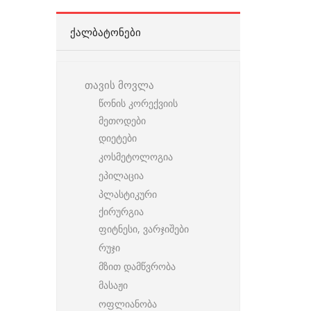
ᲥᲐᲚᲑᲐᲢᲝᲜᲔᲑᲘ
თავის მოვლა
წონის კორექვიის
მეთოდები
დიეტები
კოსმეტოლოგია
ეპილაცია
პლასტიკური
ქირურგია
ფიტნესი, ვარჯიშები
რუჯი
მზით დამწვრობა
მასაჟი
ოფლიანობა