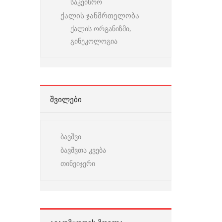
საკეისრო
ქალის ჯანმრთელობა
ქალის ორგანიზმი,
გინეკოლოგია
ᲨᲕᲘᲚᲔᲑᲘ
ბავშვი
ბავშვთა კვება
თინეიჯერი