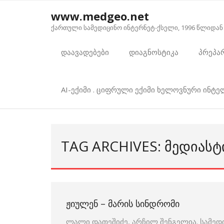
Skip
www.medgeo.net
to
ქართული სამედიცინო ინტერნეტ-ქსელი, 1996 წლიდან
content
დაავადებები
დიაგნოსტიკა
პრეპა
AI-ექიმი . ციფრული ექიმი ხელოვნური ინტ
TAG ARCHIVES: ᲛᲔᲓᲘᲐᲡ
ᲟᲘᲣᲚᲔᲜ – ᲛᲐᲠᲘᲡ ᲡᲘᲜᲓᲠᲝᲛᲘ
ლალი დათეშიძე, არჩილ შენგელია. სამედ