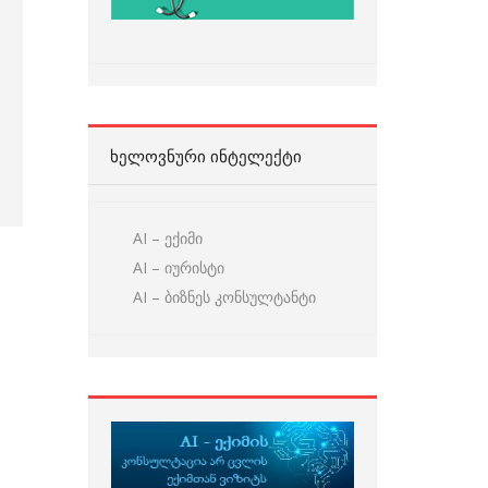
ᲮᲔᲚᲝᲕᲜᲣᲠᲘ ᲘᲜᲢᲔᲚᲔᲥᲢᲘ
AI – ექიმი
AI – იურისტი
AI – ბიზნეს კონსულტანტი