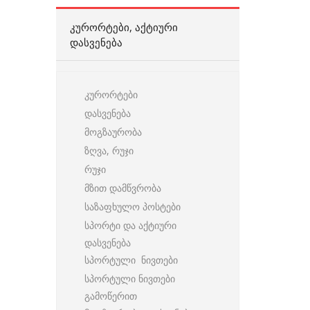
ᲙᲣᲠᲝᲠᲢᲔᲑᲘ, ᲐᲥᲢᲘᲣᲠᲘ
ᲓᲐᲡᲕᲔᲜᲔᲑᲐ
კურორტები
დასვენება
მოგზაურობა
ზღვა, რუჯი
რუჯი
მზით დამწვრობა
საზაფხულო პოსტები
სპორტი და აქტიური
დასვენება
სპორტული ნივთები
სპორტული ნივთები
გამოწერით