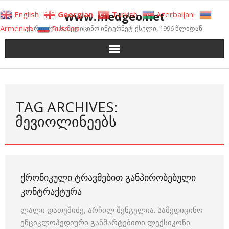
Skip
www.medgeo.net
English
Georgian
Turkish
Azerbaijani
to
Armenian
Russian
ქართული სამედიცინო ინტერნეტ-ქსელი, 1996 წლიდან
content
TAG ARCHIVES:
ᲛᲔᲕᲘᲝᲚᲘᲜᲔᲔᲑᲡ
ᲥᲠᲝᲜᲘᲙᲣᲚᲘ ᲢᲠᲐᲕᲛᲔᲑᲘᲗ ᲒᲐᲜᲞᲘᲠᲝᲑᲔᲑᲣᲚᲘ
ᲙᲝᲜᲢᲠᲐᲥᲢᲣᲠᲐ
ლალი დათეშიძე, არჩილ შენგელია. სამედიცინო
ენციკლოპედიური განმარტებითი ლექსიკონი