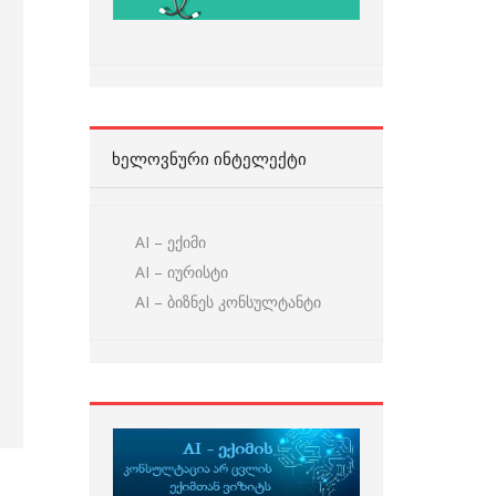
ᲮᲔᲚᲝᲕᲜᲣᲠᲘ ᲘᲜᲢᲔᲚᲔᲥᲢᲘ
AI – ექიმი
AI – იურისტი
AI – ბიზნეს კონსულტანტი