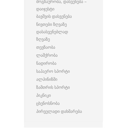
მოგზაურობა, დასვენება –
დაიჯესტი
ბავშვის დასვენება
ნივთები ზღვაზე
დასასვენებლად
ზღვაზე
თევზაობა
ლაშქრობა
ნადირობა
საჰაერო სპორტი
ალპინიზმი
ზამთრის სპორტი
პიკნიკი
ცხენოსნობა
პირველადი დახმარება