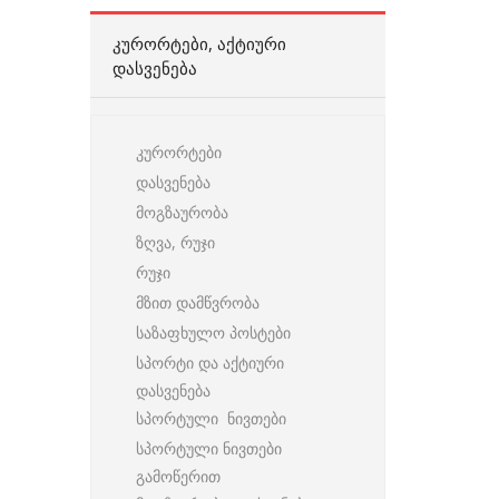
ᲙᲣᲠᲝᲠᲢᲔᲑᲘ, ᲐᲥᲢᲘᲣᲠᲘ
ᲓᲐᲡᲕᲔᲜᲔᲑᲐ
კურორტები
დასვენება
მოგზაურობა
ზღვა, რუჯი
რუჯი
მზით დამწვრობა
საზაფხულო პოსტები
სპორტი და აქტიური
დასვენება
სპორტული ნივთები
სპორტული ნივთები
გამოწერით