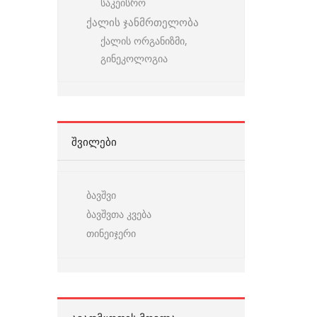
საკეისრო
ქალის ჯანმრთელობა
ქალის ორგანიზმი,
გინეკოლოგია
ᲨᲕᲘᲚᲔᲑᲘ
ბავშვი
ბავშვთა კვება
თინეიჯერი