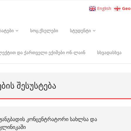
English
Geo
რატები
სოც.ქსელები
სტუდენტი
ელექტით და ქართველი ექიმები ონ-ლაინ
სხვადასხვა
ᲑᲘᲡ ᲨᲔᲡᲣᲡᲢᲔᲑᲐ
ᲟᲐᲜᲒᲑᲐᲓᲘᲡ ᲙᲝᲜᲪᲔᲜᲢᲠᲐᲢᲝᲠᲘ ᲡᲐᲮᲚᲡᲐ ᲓᲐ
ᲙᲚᲘᲜᲘᲙᲐᲨᲘ