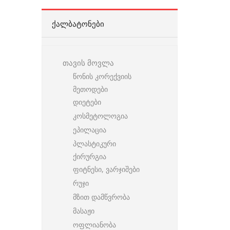
ᲥᲐᲚᲑᲐᲢᲝᲜᲔᲑᲘ
თავის მოვლა
წონის კორექვიის
მეთოდები
დიეტები
კოსმეტოლოგია
ეპილაცია
პლასტიკური
ქირურგია
ფიტნესი, ვარჯიშები
რუჯი
მზით დამწვრობა
მასაჟი
ოფლიანობა