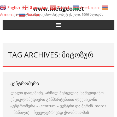
Skip
www.medgeo.net
English
Georgian
Turkish
Azerbaijani
to
Armenian
Russian
ქართული სამედიცინო ინტერნეტ-ქსელი, 1996 წლიდან
content
TAG ARCHIVES: ᲛᲘᲢᲝᲖᲣᲠ
ᲪᲔᲜᲢᲠᲝᲛᲔᲠᲐ
ლალი დათეშიძე, არჩილ შენგელია. სამედიცინო
ენციკლოპედიური განმარტებითი ლექსიკონი
ცენტრომერა – (centrum – ცენტრი და ბერძნ. meros
– ნაწილი) – ჩვეულებრივად ქრომოსომის