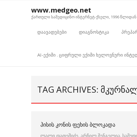
Skip
www.medgeo.net
to
ქართული სამედიცინო ინტერნეტ-ქსელი, 1996 წლიდან
content
დაავადებები
დიაგნოსტიკა
პრეპა
AI-ექიმი . ციფრული ექიმი ხელოვნური ინტ
TAG ARCHIVES: ᲛᲙᲣᲠᲜᲐ
ᲰᲘᲡᲘᲡ ᲙᲝᲜᲘᲡ ᲤᲔᲮᲘᲡ ᲑᲚᲝᲙᲐᲓᲐ
ლალი დათეშიძე, არჩილ შენგელია. სამედ