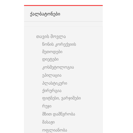
ᲥᲐᲚᲑᲐᲢᲝᲜᲔᲑᲘ
თავის მოვლა
წონის კორექვიის
მეთოდები
დიეტები
კოსმეტოლოგია
ეპილაცია
პლასტიკური
ქირურგია
ფიტნესი, ვარჯიშები
რუჯი
მზით დამწვრობა
მასაჟი
ოფლიანობა