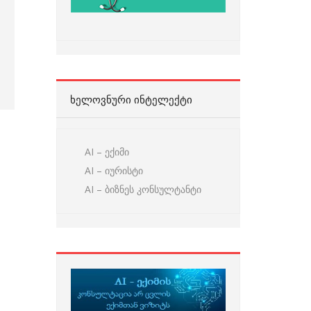
ᲮᲔᲚᲝᲕᲜᲣᲠᲘ ᲘᲜᲢᲔᲚᲔᲥᲢᲘ
AI – ექიმი
AI – იურისტი
AI – ბიზნეს კონსულტანტი