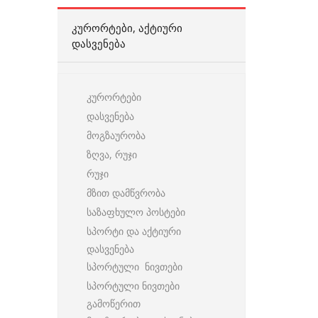
ᲙᲣᲠᲝᲠᲢᲔᲑᲘ, ᲐᲥᲢᲘᲣᲠᲘ
ᲓᲐᲡᲕᲔᲜᲔᲑᲐ
კურორტები
დასვენება
მოგზაურობა
ზღვა, რუჯი
რუჯი
მზით დამწვრობა
საზაფხულო პოსტები
სპორტი და აქტიური
დასვენება
სპორტული ნივთები
სპორტული ნივთები
გამოწერით