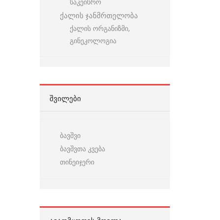
საკეისრო
ქალის ჯანმრთელობა
ქალის ორგანიზმი,
გინეკოლოგია
ᲨᲕᲘᲚᲔᲑᲘ
ბავშვი
ბავშვთა კვება
თინეიჯერი