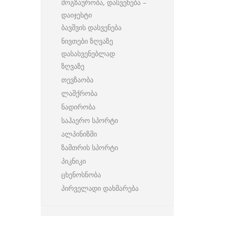
მოგზაურობა, დასვენება –
დაიჯესტი
ბავშვის დასვენება
ნივთები ზღვაზე
დასასვენებლად
ზღვაზე
თევზაობა
ლაშქრობა
ნადირობა
საჰაერო სპორტი
ალპინიზმი
ზამთრის სპორტი
პიკნიკი
ცხენოსნობა
პირველადი დახმარება