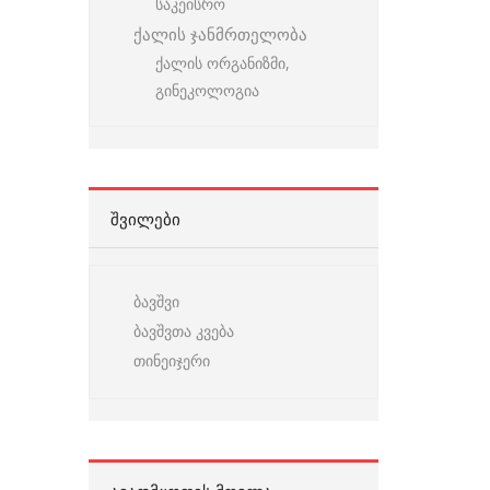
საკეისრო
ქალის ჯანმრთელობა
ქალის ორგანიზმი,
გინეკოლოგია
ᲨᲕᲘᲚᲔᲑᲘ
ბავშვი
ბავშვთა კვება
თინეიჯერი