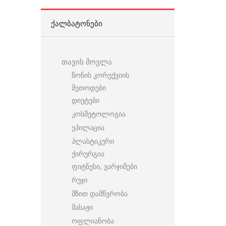
ᲥᲐᲚᲑᲐᲢᲝᲜᲔᲑᲘ
თავის მოვლა
წონის კორექვიის
მეთოდები
დიეტები
კოსმეტოლოგია
ეპილაცია
პლასტიკური
ქირურგია
ფიტნესი, ვარჯიშები
რუჯი
მზით დამწვრობა
მასაჟი
ოფლიანობა