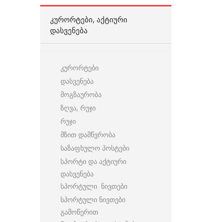
ᲙᲣᲠᲝᲠᲢᲔᲑᲘ, ᲐᲥᲢᲘᲣᲠᲘ
ᲓᲐᲡᲕᲔᲜᲔᲑᲐ
კურორტები
დასვენება
მოგზაურობა
ზღვა, რუჯი
რუჯი
მზით დამწვრობა
საზაფხულო პოსტები
სპორტი და აქტიური
დასვენება
სპორტული ნივთები
სპორტული ნივთები
გამოწერით