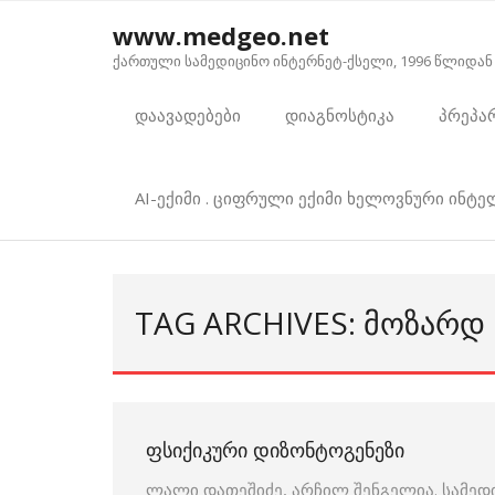
Skip
www.medgeo.net
to
ქართული სამედიცინო ინტერნეტ-ქსელი, 1996 წლიდან
content
დაავადებები
დიაგნოსტიკა
პრეპა
AI-ექიმი . ციფრული ექიმი ხელოვნური ინტ
TAG ARCHIVES: ᲛᲝᲖᲐᲠᲓ
ᲤᲡᲘᲥᲘᲙᲣᲠᲘ ᲓᲘᲖᲝᲜᲢᲝᲒᲔᲜᲔᲖᲘ
ლალი დათეშიძე, არჩილ შენგელია. სამედ