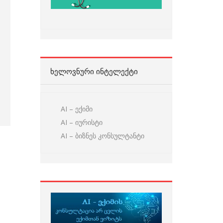
ᲮᲔᲚᲝᲕᲜᲣᲠᲘ ᲘᲜᲢᲔᲚᲔᲥᲢᲘ
AI – ექიმი
AI – იურისტი
AI – ბიზნეს კონსულტანტი