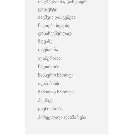
მოგზაურობა, დასვენება –
დაიჯესტი
ბავშვის დასვენება
ნივთები ზღვაზე
დასასვენებლად
ზღვაზე
თევზაობა
ლაშქრობა
ნადირობა
საჰაერო სპორტი
ალპინიზმი
ზამთრის სპორტი
პიკნიკი
ცხენოსნობა
პირველადი დახმარება