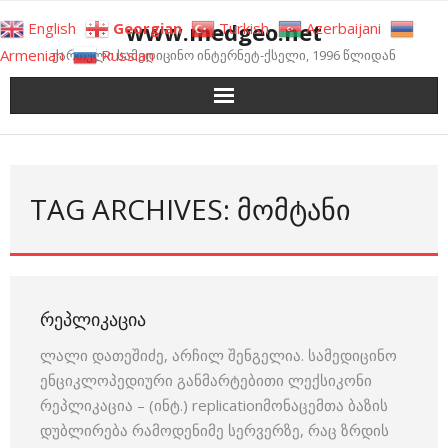
Skip
www.medgeo.net
English
Georgian
Turkish
Azerbaijani
to
Armenian
Russian
ქართული სამედიცინო ინტერნეტ-ქსელი, 1996 წლიდან
content
TAG ARCHIVES: ᲛᲝᲛᲢᲐᲜᲘ
ᲠᲔᲞᲚᲘᲙᲐᲪᲘᲐ
ლალი დათეშიძე, არჩილ შენგელია. სამედიცინო
ენციკლოპედიური განმარტებითი ლექსიკონი
რეპლიკაცია – (ინტ.) replicationმონაცემთა ბაზის
დუბლირება რამოდენიმე სერვერზე, რაც ზრდის