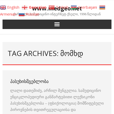
Skip
www.medgeo.net
English
Georgian
Turkish
Azerbaijani
to
Armenian
Russian
ქართული სამედიცინო ინტერნეტ-ქსელი, 1996 წლიდან
content
TAG ARCHIVES: ᲛᲝᲛᲮᲓ
ᲞᲐᲡᲣᲮᲘᲡᲛᲒᲔᲑᲚᲝᲑᲐ
ლალი დათეშიძე, არჩილ შენგელია. სამედიცინო
ენციკლოპედიური განმარტებითი ლექსიკონი
პასუხისმგებლობა – (ფსიქოლოგია) მომწიფებული
პიროვნების თვითრეგულაციისა და