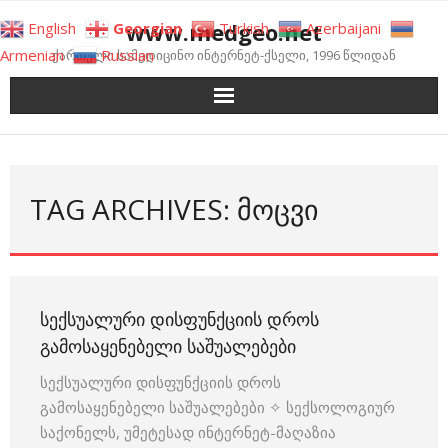
Skip
www.medgeo.net
English
Georgian
Turkish
Azerbaijani
to
Armenian
Russian
ქართული სამედიცინო ინტერნეტ-ქსელი, 1996 წლიდან
content
TAG ARCHIVES: ᲛᲝᲪᲕᲘ
ᲡᲔᲥᲡᲣᲐᲚᲣᲠᲘ ᲓᲘᲡᲤᲣᲜᲥᲪᲘᲘᲡ ᲓᲠᲝᲡ
ᲒᲐᲛᲝᲡᲐᲧᲔᲜᲔᲑᲔᲚᲘ ᲡᲐᲨᲣᲐᲚᲔᲑᲔᲑᲘ
სექსუალური დისფუნქციის დროს
გამოსაყენებელი საშუალებები ✧ სექსოლოგიურ
საქონელს, უმეტესად ინტერნეტ-მაღაზია