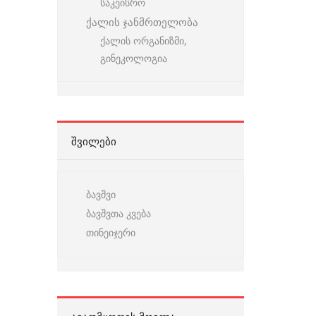
საკეისრო
ქალის ჯანმრთელობა
ქალის ორგანიზმი,
გინეკოლოგია
ᲨᲕᲘᲚᲔᲑᲘ
ბავშვი
ბავშვთა კვება
თინეიჯერი