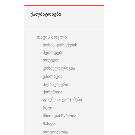
ᲥᲐᲚᲑᲐᲢᲝᲜᲔᲑᲘ
თავის მოვლა
წონის კორექვიის
მეთოდები
დიეტები
კოსმეტოლოგია
ეპილაცია
პლასტიკური
ქირურგია
ფიტნესი, ვარჯიშები
რუჯი
მზით დამწვრობა
მასაჟი
ოფლიანობა