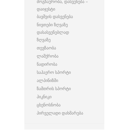
მოგზაურობა, დასვენება –
დაიჯესტი
ბავშვის დასვენება
ნივთები ზღვაზე
დასასვენებლად
ზღვაზე
თევზაობა
ლაშქრობა
ნადირობა
საჰაერო სპორტი
ალპინიზმი
ზამთრის სპორტი
პიკნიკი
ცხენოსნობა
პირველადი დახმარება