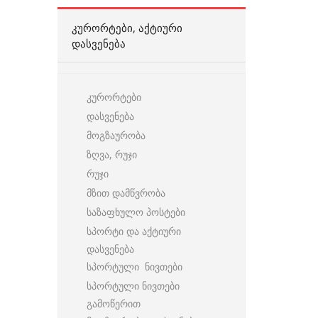
ᲙᲣᲠᲝᲠᲢᲔᲑᲘ, ᲐᲥᲢᲘᲣᲠᲘ
ᲓᲐᲡᲕᲔᲜᲔᲑᲐ
კურორტები
დასვენება
მოგზაურობა
ზღვა, რუჯი
რუჯი
მზით დამწვრობა
საზაფხულო პოსტები
სპორტი და აქტიური
დასვენება
სპორტული ნივთები
სპორტული ნივთები
გამოწერით