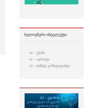
ᲮᲔᲚᲝᲕᲜᲣᲠᲘ ᲘᲜᲢᲔᲚᲔᲥᲢᲘ
AI – ექიმი
AI – იურისტი
AI – ბიზნეს კონსულტანტი