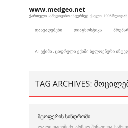
Skip
www.medgeo.net
to
ქართული სამედიცინო ინტერნეტ-ქსელი, 1996 წლიდან
content
დაავადებები
დიაგნოსტიკა
პრეპა
AI-ექიმი . ციფრული ექიმი ხელოვნური ინტ
TAG ARCHIVES: ᲛᲝᲪᲘᲚᲔ
ᲨᲢᲝᲤᲔᲠᲘᲡ ᲡᲘᲜᲓᲠᲝᲛᲘ
ლალი დათეშიძე, არჩილ შენგელია. სამედ