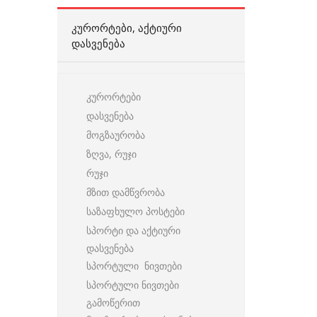
ᲙᲣᲠᲝᲠᲢᲔᲑᲘ, ᲐᲥᲢᲘᲣᲠᲘ
ᲓᲐᲡᲕᲔᲜᲔᲑᲐ
კურორტები
დასვენება
მოგზაურობა
ზღვა, რუჯი
რუჯი
მზით დამწვრობა
საზაფხულო პოსტები
სპორტი და აქტიური
დასვენება
სპორტული ნივთები
სპორტული ნივთები
გამოწერით