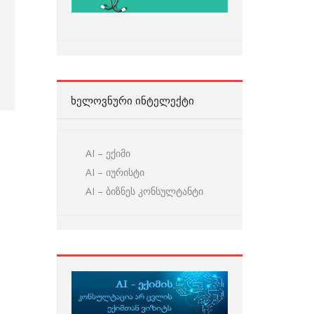
ᲮᲔᲚᲝᲕᲜᲣᲠᲘ ᲘᲜᲢᲔᲚᲔᲥᲢᲘ
AI – ექიმი
AI – იურისტი
AI – ბიზნეს კონსულტანტი