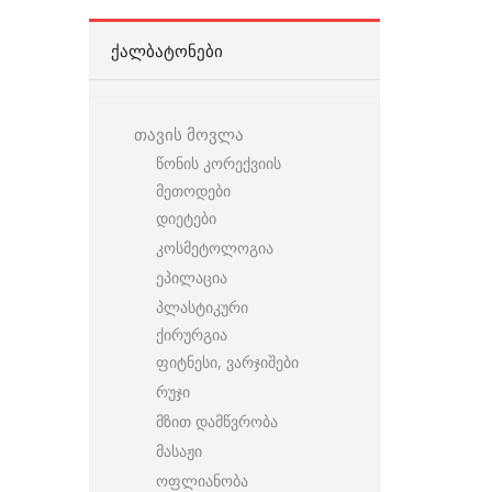
ᲥᲐᲚᲑᲐᲢᲝᲜᲔᲑᲘ
თავის მოვლა
წონის კორექვიის
მეთოდები
დიეტები
კოსმეტოლოგია
ეპილაცია
პლასტიკური
ქირურგია
ფიტნესი, ვარჯიშები
რუჯი
მზით დამწვრობა
მასაჟი
ოფლიანობა