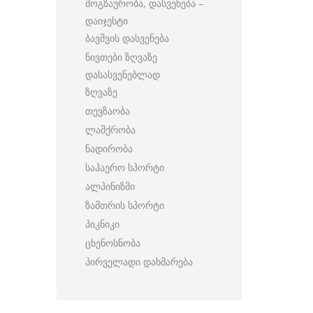
მოგზაურობა, დასვენება –
დაიჯესტი
ბავშვის დასვენება
ნივთები ზღვაზე
დასასვენებლად
ზღვაზე
თევზაობა
ლაშქრობა
ნადირობა
საჰაერო სპორტი
ალპინიზმი
ზამთრის სპორტი
პიკნიკი
ცხენოსნობა
პირველადი დახმარება