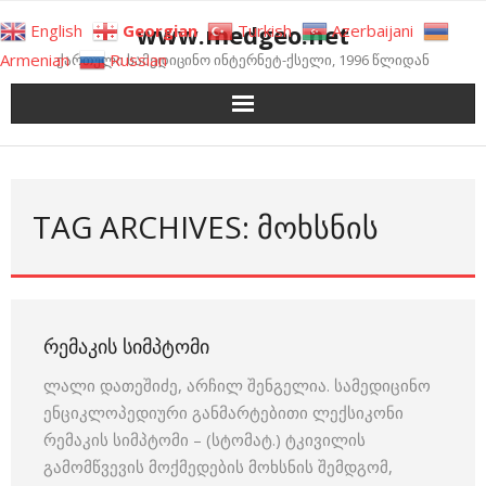
Skip
www.medgeo.net
English
Georgian
Turkish
Azerbaijani
to
Armenian
Russian
ქართული სამედიცინო ინტერნეტ-ქსელი, 1996 წლიდან
content
TAG ARCHIVES: ᲛᲝᲮᲡᲜᲘᲡ
ᲠᲔᲛᲐᲙᲘᲡ ᲡᲘᲛᲞᲢᲝᲛᲘ
ლალი დათეშიძე, არჩილ შენგელია. სამედიცინო
ენციკლოპედიური განმარტებითი ლექსიკონი
რემაკის სიმპტომი – (სტომატ.) ტკივილის
გამომწვევის მოქმედების მოხსნის შემდგომ,