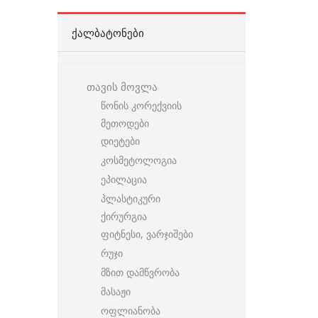
ᲥᲐᲚᲑᲐᲢᲝᲜᲔᲑᲘ
თავის მოვლა
წონის კორექვიის
მეთოდები
დიეტები
კოსმეტოლოგია
ეპილაცია
პლასტიკური
ქირურგია
ფიტნესი, ვარჯიშები
რუჯი
მზით დამწვრობა
მასაჟი
ოფლიანობა