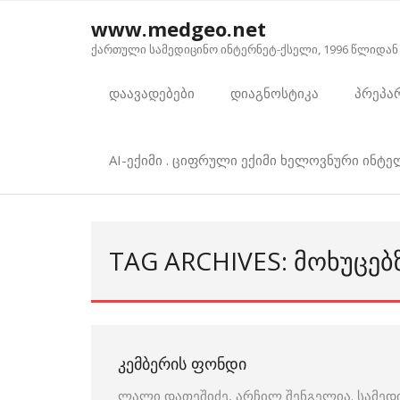
Skip
www.medgeo.net
to
ქართული სამედიცინო ინტერნეტ-ქსელი, 1996 წლიდან
content
დაავადებები
დიაგნოსტიკა
პრეპა
AI-ექიმი . ციფრული ექიმი ხელოვნური ინტ
TAG ARCHIVES: ᲛᲝᲮᲣᲪᲔᲑ
ᲙᲔᲛᲑᲔᲠᲘᲡ ᲤᲝᲜᲓᲘ
ლალი დათეშიძე, არჩილ შენგელია. სამედ