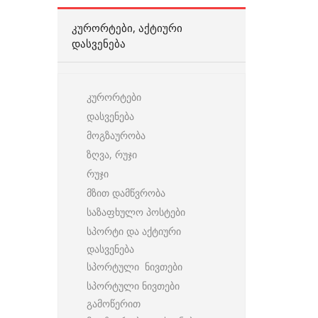
ᲙᲣᲠᲝᲠᲢᲔᲑᲘ, ᲐᲥᲢᲘᲣᲠᲘ
ᲓᲐᲡᲕᲔᲜᲔᲑᲐ
კურორტები
დასვენება
მოგზაურობა
ზღვა, რუჯი
რუჯი
მზით დამწვრობა
საზაფხულო პოსტები
სპორტი და აქტიური
დასვენება
სპორტული ნივთები
სპორტული ნივთები
გამოწერით