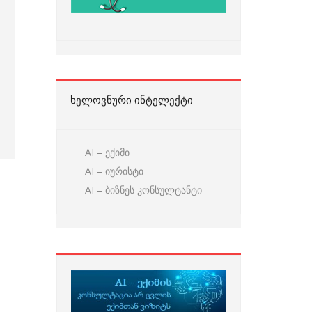
ᲮᲔᲚᲝᲕᲜᲣᲠᲘ ᲘᲜᲢᲔᲚᲔᲥᲢᲘ
AI – ექიმი
AI – იურისტი
AI – ბიზნეს კონსულტანტი