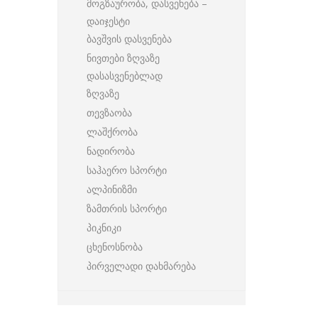
მოგზაურობა, დასვენება –
დაიჯესტი
ბავშვის დასვენება
ნივთები ზღვაზე
დასასვენებლად
ზღვაზე
თევზაობა
ლაშქრობა
ნადირობა
საჰაერო სპორტი
ალპინიზმი
ზამთრის სპორტი
პიკნიკი
ცხენოსნობა
პირველადი დახმარება