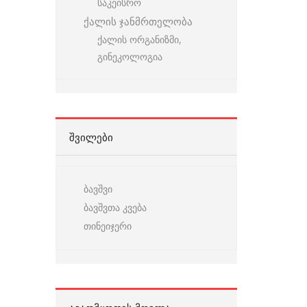
საკეისრო
ქალის ჯანმრთელობა
ქალის ორგანიზმი,
გინეკოლოგია
ᲨᲕᲘᲚᲔᲑᲘ
ბავშვი
ბავშვთა კვება
თინეიჯერი