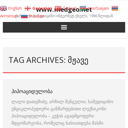
Skip
www.medgeo.net
English
Georgian
Turkish
Azerbaijani
to
Armenian
Russian
ქართული სამედიცინო ინტერნეტ-ქსელი, 1996 წლიდან
content
TAG ARCHIVES: ᲛᲟᲐᲕᲔ
ᲰᲘᲞᲝᲐᲪᲘᲓᲣᲚᲝᲑᲐ
ლალი დათეშიძე, არჩილ შენგელია. სამედიცინო
ენციკლოპედიური განმარტებითი ლექსიკონი
ჰიპოაციდულობა – კუჭის ავადმყოფური
მდგომარეობა, რომელიც ხასიათდება მასში