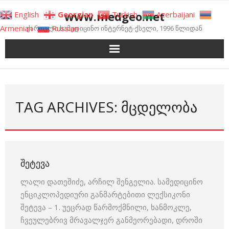
Skip
www.medgeo.net
English
Georgian
Turkish
Azerbaijani
to
Armenian
Russian
ქართული სამედიცინო ინტერნეტ-ქსელი, 1996 წლიდან
content
TAG ARCHIVES: ᲛᲪᲓᲔᲚᲝᲑᲐ
ᲨᲔᲢᲔᲕᲐ
ლალი დათეშიძე, არჩილ შენგელია. სამედიცინო
ენციკლოპედიური განმარტებითი ლექსიკონი
შეტევა – 1. უეცრად წარმოქმნილი, ხანმოკლე,
ჩვეულებრივ მრავალჯერ განმეორებადი, დროში