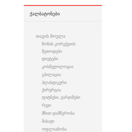
ᲥᲐᲚᲑᲐᲢᲝᲜᲔᲑᲘ
თავის მოვლა
წონის კორექვიის
მეთოდები
დიეტები
კოსმეტოლოგია
ეპილაცია
პლასტიკური
ქირურგია
ფიტნესი, ვარჯიშები
რუჯი
მზით დამწვრობა
მასაჟი
ოფლიანობა