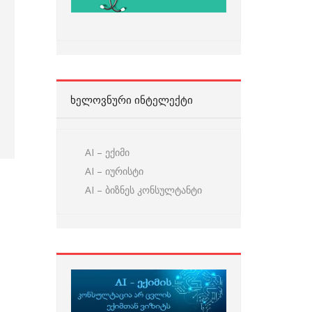
ᲮᲔᲚᲝᲕᲜᲣᲠᲘ ᲘᲜᲢᲔᲚᲔᲥᲢᲘ
AI – ექიმი
AI – იურისტი
AI – ბიზნეს კონსულტანტი