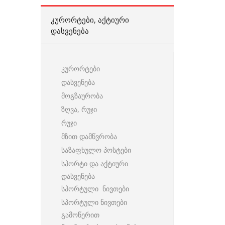
ᲙᲣᲠᲝᲠᲢᲔᲑᲘ, ᲐᲥᲢᲘᲣᲠᲘ
ᲓᲐᲡᲕᲔᲜᲔᲑᲐ
კურორტები
დასვენება
მოგზაურობა
ზღვა, რუჯი
რუჯი
მზით დამწვრობა
საზაფხულო პოსტები
სპორტი და აქტიური
დასვენება
სპორტული ნივთები
სპორტული ნივთები
გამოწერით