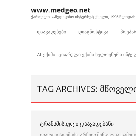
Skip
www.medgeo.net
to
ქართული სამედიცინო ინტერნეტ-ქსელი, 1996 წლიდან
content
დაავადებები
დიაგნოსტიკა
პრეპა
AI-ექიმი . ციფრული ექიმი ხელოვნური ინტ
TAG ARCHIVES: ᲛᲬᲝᲕᲔᲚ
ᲢᲠᲐᲜᲡᲛᲘᲡᲘᲣᲚᲘ ᲓᲐᲐᲕᲐᲓᲔᲑᲐᲜᲘ
ლალი დათეშიძე, არჩილ შენგელია. სამედ