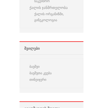
საკეისრო
ქალის ჯანმრთელობა
ქალის ორგანიზმი,
გინეკოლოგია
ᲨᲕᲘᲚᲔᲑᲘ
ბავშვი
ბავშვთა კვება
თინეიჯერი