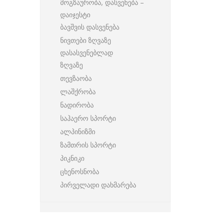
მოგზაურობა, დასვენება –
დაიჯესტი
ბავშვის დასვენება
ნივთები ზღვაზე
დასასვენებლად
ზღვაზე
თევზაობა
ლაშქრობა
ნადირობა
საჰაერო სპორტი
ალპინიზმი
ზამთრის სპორტი
პიკნიკი
ცხენოსნობა
პირველადი დახმარება