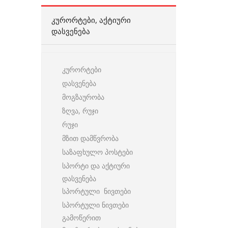
ᲙᲣᲠᲝᲠᲢᲔᲑᲘ, ᲐᲥᲢᲘᲣᲠᲘ
ᲓᲐᲡᲕᲔᲜᲔᲑᲐ
კურორტები
დასვენება
მოგზაურობა
ზღვა, რუჯი
რუჯი
მზით დამწვრობა
საზაფხულო პოსტები
სპორტი და აქტიური
დასვენება
სპორტული ნივთები
სპორტული ნივთები
გამოწერით