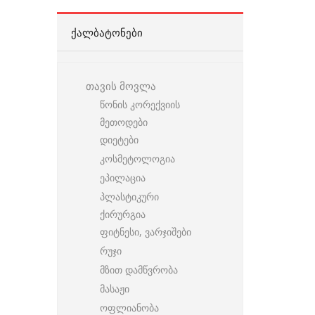
ᲥᲐᲚᲑᲐᲢᲝᲜᲔᲑᲘ
თავის მოვლა
წონის კორექვიის
მეთოდები
დიეტები
კოსმეტოლოგია
ეპილაცია
პლასტიკური
ქირურგია
ფიტნესი, ვარჯიშები
რუჯი
მზით დამწვრობა
მასაჟი
ოფლიანობა