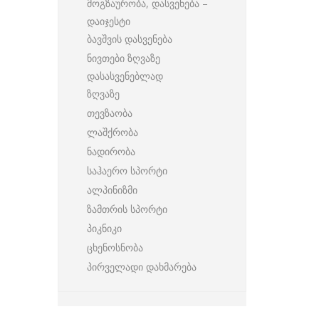
მოგზაურობა, დასვენება –
დაიჯესტი
ბავშვის დასვენება
ნივთები ზღვაზე
დასასვენებლად
ზღვაზე
თევზაობა
ლაშქრობა
ნადირობა
საჰაერო სპორტი
ალპინიზმი
ზამთრის სპორტი
პიკნიკი
ცხენოსნობა
პირველადი დახმარება