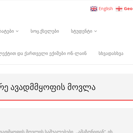
English
Geo
რატები
სოც.ქსელები
სტუდენტი
ელექტით და ქართველი ექიმები ონ-ლაინ
სხვადასხვა
ᲠᲔ ᲐᲕᲐᲓᲛᲛᲧᲝᲤᲘᲡ ᲛᲝᲕᲚᲐ
დმყოფის მოვლის საშუალებები ,,ამაზონიდან”. იხ.