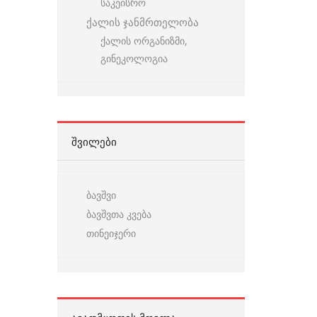
საკეისრო
ქალის ჯანმრთელობა
ქალის ორგანიზმი,
გინეკოლოგია
ᲨᲕᲘᲚᲔᲑᲘ
ბავშვი
ბავშვთა კვება
თინეიჯერი