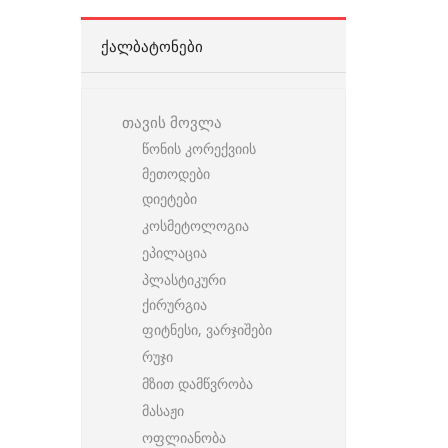
ᲥᲐᲚᲑᲐᲢᲝᲜᲔᲑᲘ
თავის მოვლა
წონის კორექვიის
მეთოდები
დიეტები
კოსმეტოლოგია
ეპილაცია
პლასტიკური
ქირურგია
ფიტნესი, ვარჯიშები
რუჯი
მზით დამწვრობა
მასაჟი
ოფლიანობა