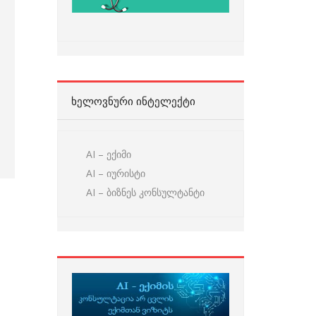
ᲮᲔᲚᲝᲕᲜᲣᲠᲘ ᲘᲜᲢᲔᲚᲔᲥᲢᲘ
AI – ექიმი
AI – იურისტი
AI – ბიზნეს კონსულტანტი