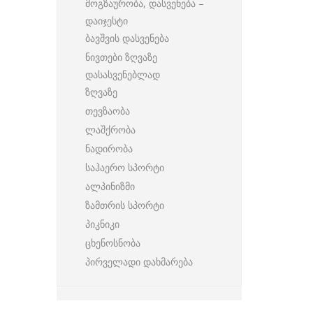
მოგზაურობა, დასვენება –
დაიჯესტი
ბავშვის დასვენება
ნივთები ზღვაზე
დასასვენებლად
ზღვაზე
თევზაობა
ლაშქრობა
ნადირობა
საჰაერო სპორტი
ალპინიზმი
ზამთრის სპორტი
პიკნიკი
ცხენოსნობა
პირველადი დახმარება