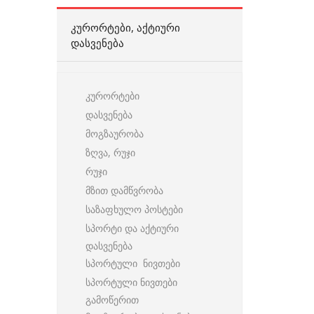
ᲙᲣᲠᲝᲠᲢᲔᲑᲘ, ᲐᲥᲢᲘᲣᲠᲘ
ᲓᲐᲡᲕᲔᲜᲔᲑᲐ
კურორტები
დასვენება
მოგზაურობა
ზღვა, რუჯი
რუჯი
მზით დამწვრობა
საზაფხულო პოსტები
სპორტი და აქტიური
დასვენება
სპორტული ნივთები
სპორტული ნივთები
გამოწერით