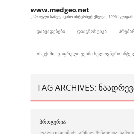
Skip
www.medgeo.net
to
ქართული სამედიცინო ინტერნეტ-ქსელი, 1996 წლიდან
content
დაავადებები
დიაგნოსტიკა
პრეპა
AI-ექიმი . ციფრული ექიმი ხელოვნური ინტ
TAG ARCHIVES: ᲜᲐᲐᲓᲠᲔ
ᲞᲠᲝᲒᲔᲠᲘᲐ
ლალი დათეშიძე, არჩილ შენგელია. სამედ