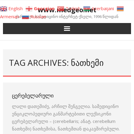
Skip
www.medgeo.net
English
Georgian
Turkish
Azerbaijani
to
Armenian
Russian
ქართული სამედიცინო ინტერნეტ-ქსელი, 1996 წლიდან
content
TAG ARCHIVES: ᲜᲐᲗᲮᲔᲛᲘ
ᲪᲔᲠᲔᲑᲔᲚᲐᲠᲣᲚᲘ
ლალი დათეშიძე, არჩილ შენგელია. სამედიცინო
ენციკლოპედიური განმარტებითი ლექსიკონი
ცერებელარული – (cerebellaris; ანატ. cerebellum
ნათხემი) ნათხემისა, ნათხემთან დაკავშირებული.