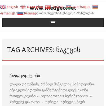
Skip
www.medgeo.net
English
Georgian
Turkish
Azerbaijani
to
Armenian
Russian
ქართული სამედიცინო ინტერნეტ-ქსელი, 1996 წლიდან
content
TAG ARCHIVES: ᲜᲐᲙᲔᲪᲘᲡ
ᲠᲝᲤᲔᲝᲪᲘᲢᲝᲖᲘ
ლალი დათეშიძე, არჩილ შენგელია. სამედიცინო
ენციკლოპედიური განმარტებითი ლექსიკონი
როფეოციტოზი – (ropheocytosis ბერძნ.ropheo –
ვსრუტავ და cytos – უჯრედი) უჯრედის მიერ