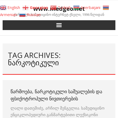
Skip
www.medgeo.net
English
Georgian
Turkish
Azerbaijani
to
Armenian
Russian
ქართული სამედიცინო ინტერნეტ-ქსელი, 1996 წლიდან
content
TAG ARCHIVES:
ᲜᲐᲠᲙᲝᲢᲘᲙᲣᲚᲘ
ᲬᲐᲠᲛᲝᲔᲑᲐ, ᲜᲐᲠᲙᲝᲢᲘᲙᲣᲚᲘ ᲡᲐᲨᲣᲐᲚᲔᲑᲘᲡ ᲓᲐ
ᲤᲡᲘᲥᲝᲢᲠᲝᲞᲣᲚᲘ ᲜᲘᲕᲗᲘᲔᲠᲔᲑᲘᲡ
ლალი დათეშიძე, არჩილ შენგელია. სამედიცინო
ენციკლოპედიური განმარტებითი ლექსიკონი