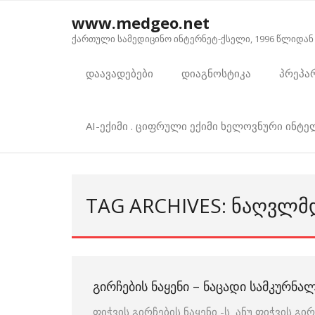
Skip
www.medgeo.net
to
ქართული სამედიცინო ინტერნეტ-ქსელი, 1996 წლიდან
content
დაავადებები
დიაგნოსტიკა
პრეპა
AI-ექიმი . ციფრული ექიმი ხელოვნური ინტ
TAG ARCHIVES: ᲜᲐᲦᲕᲚᲛ
ᲒᲘᲠᲩᲔᲑᲘᲡ ᲜᲐᲧᲔᲜᲘ – ᲜᲐᲪᲐᲓᲘ ᲡᲐᲛᲙᲣᲠᲜᲐ
ფიჭვის გირჩების ნაყენი -ს ანუ ფიჭვის გ