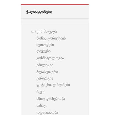
ᲥᲐᲚᲑᲐᲢᲝᲜᲔᲑᲘ
თავის მოვლა
წონის კორექვიის
მეთოდები
დიეტები
კოსმეტოლოგია
ეპილაცია
პლასტიკური
ქირურგია
ფიტნესი, ვარჯიშები
რუჯი
მზით დამწვრობა
მასაჟი
ოფლიანობა