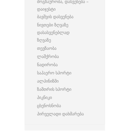
მოგზაურობა, დასვენება –
დაიჯესტი
ბავშვის დასვენება
ნივთები ზღვაზე
დასასვენებლად
ზღვაზე
თევზაობა
ლაშქრობა
ნადირობა
საჰაერო სპორტი
ალპინიზმი
ზამთრის სპორტი
პიკნიკი
ცხენოსნობა
პირველადი დახმარება