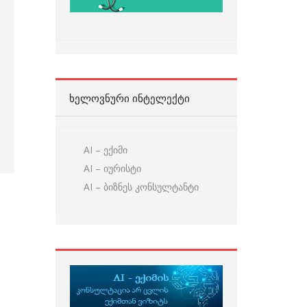
ᲮᲔᲚᲝᲕᲜᲣᲠᲘ ᲘᲜᲢᲔᲚᲔᲥᲢᲘ
AI – ექიმი
AI – იურისტი
AI – ბიზნეს კონსულტანტი