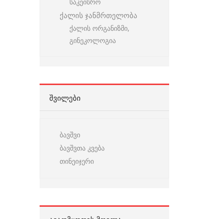
საკეისრო
ქალის ჯანმრთელობა
ქალის ორგანიზმი,
გინეკოლოგია
ᲨᲕᲘᲚᲔᲑᲘ
ბავშვი
ბავშვთა კვება
თინეიჯერი