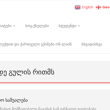
English
Geo
რატები
სოც.ქსელები
სტუდენტი
ელექტით და ქართველი ექიმები ონ-ლაინ
სხვადასხვა
ᲓᲔ ᲒᲣᲚᲘᲡ ᲠᲘᲗᲛᲡ
ᲚᲝ ᲡᲐᲨᲣᲐᲚᲔᲑᲐ
ირჩებით მომზადებული ნაყენის სამკურნალო თვისებები