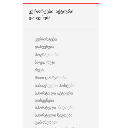
ᲙᲣᲠᲝᲠᲢᲔᲑᲘ, ᲐᲥᲢᲘᲣᲠᲘ
ᲓᲐᲡᲕᲔᲜᲔᲑᲐ
კურორტები
დასვენება
მოგზაურობა
ზღვა, რუჯი
რუჯი
მზით დამწვრობა
საზაფხულო პოსტები
სპორტი და აქტიური
დასვენება
სპორტული ნივთები
სპორტული ნივთები
გამოწერით