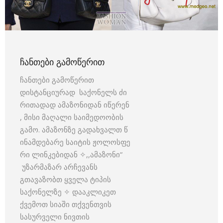
ᲩᲐᲜᲗᲔᲑᲘ ᲒᲐᲛᲝᲬᲔᲠᲘᲗ
ჩანთები გამოწერით
დისტანციურად საქონელს ძი
რითადად ამაზონიდან იწერენ
, მისი მაღალი საიმედოობის
გამო. ამაზონზე გადახვალთ წ
ინამდებარე საიტის ჟოლოსფე
რი ლინკებიდან ✧,,ამაზონი”
უზარმაზარ არჩევანს
გთავაზობთ ყველა ტიპის
საქონელზე ✧ დააკლიკეთ
ქვემოთ სიაში თქვენთვის
სასურველი ნივთის