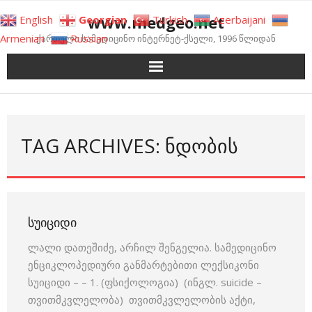
Skip
www.medgeo.net
English
Georgian
Turkish
Azerbaijani
to
Armenian
Russian
ქართული სამედიცინო ინტერნეტ-ქსელი, 1996 წლიდან
content
TAG ARCHIVES: ᲜᲓᲝᲑᲘᲡ
ᲡᲣᲘᲪᲘᲓᲘ
ლალი დათეშიძე, არჩილ შენგელია. სამედიცინო
ენციკლოპედიური განმარტებითი ლექსიკონი
სუიციდი – – 1. (ფსიქოლოგია) (ინგლ. suicide –
თვითმკვლელობა) თვითმკვლელობის აქტი,