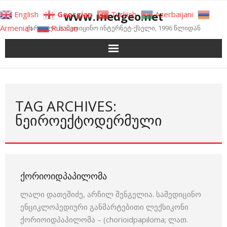
Skip
www.medgeo.net
English
Georgian
Turkish
Azerbaijani
to
Armenian
Russian
ქართული სამედიცინო ინტერნეტ-ქსელი, 1996 წლიდან
content
TAG ARCHIVES:
ᲜᲔᲘᲠᲝᲔᲥᲢᲝᲓᲔᲠᲛᲣᲚᲘ
ᲥᲝᲠᲘᲝᲘᲓᲞᲐᲞᲘᲚᲝᲛᲐ
ლალი დათეშიძე, არჩილ შენგელია. სამედიცინო
ენციკლოპედიური განმარტებითი ლექსიკონი
ქორიოიდპაპილომა – (chorioidpapiloma; ლათ.